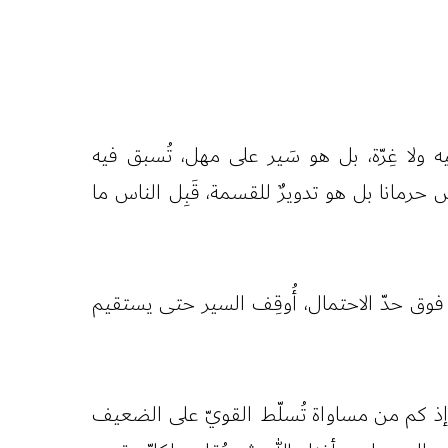
ولا غِرّة، بل هو سَير على مهل، تُسبق فيه
حرمانا بل هو تدويرٌ للقسمة، قَبِل الناس ما
 فوق حدّ الاحتمال، أُوقِف السير حتى يستقيم
 إذ كم من مساواة تُسلّط القويّ على الضعيف