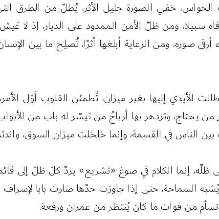
كه الحواس، خفي الصورة جليل الأثر، يُطلّ من الطرق ال
اه سبيلا، ومن ظلّ الأمن الممدود على الديار، إذ لا عَيش لول
ى صوره، ومن الرعاية أبلغها أثرًا، تُصلِح ما بين الإنسان
 طالت الأيدي إليها بغير ميزان، تُطمئن القلوب أوّل الأمر، 
ْر من يحتاج، وتزدهر بها أرباحُ من تيسّر له باب من الأب
ت بين الناس في القسمة، وإنما خلخلت ميزان السوق، واند
على ظلّه، إنما الكلام في صوغ «تشريع» يردّ كلّ ظلّ إلى ق
ُشبه السماحة، حتى إذا جاوزت حدّها صارت بابا لإسراف لطي
 تسأم من فوات ما كان يُنتظر من عمران ورفعة.