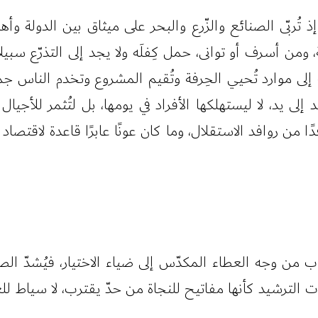
ذ تُربّى الصنائع والزّرع والبحر على ميثاق بين الدولة
 ومن أسرف أو توانى، حمل كِفلَه ولا يجد إلى التذرّع سبي
هُه إلى موارد تُحيي الحِرفة وتُقيم المشروع وتخدم الناس جم
يد إلى يد، لا ليستهلكها الأفراد في يومها، بل لتُثمر للأج
ا من روافد الاستقلال، وما كان عونًا عابرًا قاعدة لاقتصا
 من وجه العطاء المكدّس إلى ضياء الاختيار، فيُشدّ الصرف
دوات الترشيد كأنها مفاتيح للنجاة من حدّ يقترب، لا سياط لل