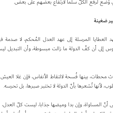
 وُضع لرفع الكلّ سلّما لارتفاع بعضهم على بعض.
ُثير ضغينة
 العطايا المرسلة إلى عهد العدل المُحكم، لا صدمة فيه 
فوس إلى أن كفّ الدولة ما زالت مبسوطة، وأن التبديل ليس 
ثلاث محطات، بينها فُسحة لالتقاط الأنفاس، فإن غلا العيش
، لأنها تُشعرها بأنّ الدولة لا تختبر صبرها، بل تحرسه.
 أنّ المساواة، وإن بدا وميضها جذابا، ليست كلّ العدل،