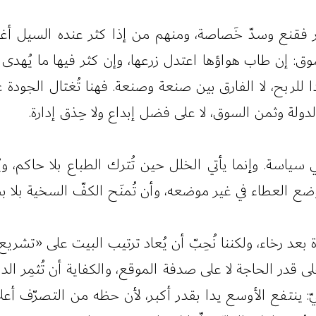
فقنع وسدّ خَصاصة، ومنهم من إذا كثر عنده السيل أغرى أ
ق: إن طاب هواؤها اعتدل زرعها، وإن كثر فيها ما يُهدى
ا للربح، لا الفارق بين صنعة وصنعة. فهنا تُغتال الجودة
لدولة وثمن السوق، لا على فضل إبداع ولا حِذق إدارة.
اسة. وإنما يأتي الخلل حين تُترك الطباع بلا حاكم، ويُ
لعطاء في غير موضعه، وأن تُمنَح الكفّ السخية بلا بصيرة 
ّة بعد رخاء، ولكننا نُحِبّ أن يُعاد ترتيب البيت على «تش
قدر الحاجة لا على صدفة الموقع، والكفاية أن تُثمِر الدناني
 ينتفع الأوسع يدا بقدر أكبر، لأن حظه من التصرّف أعلى،