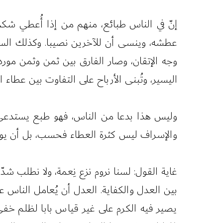
إنّ في الناس طبائع، منهم من إذا أُعطي شكر 
عطشه، وينسى أن للآخرين نصيبا. وكذلك السو
وجه الإتقان، وصار الفارق بين ثمن وثمن مورد
اليسير، وتُبنى الأرباح على التفاوت بين عطاء ا
وليس هذا بدعا من الناس، فهو طبع يستدعي سي
والإسراف ليس كثرة العطاء فحسب، بل أن يوضع ا
غاية القول: لسنا نروم نزع نِعمة، ولا نطلب شد
بين العدل والكفاية. العدل أن يُعامل الناس على 
يصير فيه الكرم على غير قياس بابا لظلم خفيّ: