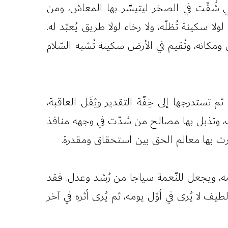
تي شُقّت في الصخر ليتيسّر بها المعاش، ومن
ا سكينة تُظلّه، ولا رخاء لولا طريق يُعبّد له.
 ومكانه، وتُقيم في الأرض سكينة تُشبه السّلام
ثم تستدرجها إلى خِفّة التقدير وثِقَل العاقبة،
واب، وتذبل بها مصالح من سُدّت في وجهه منافذ
ثرت بها معالم الحق بين استحقاق ومقدرة.
ائمه، ويجعل للنّعمة سياجا من رُشد وعدل. فقد
ف لا يُرى في أوّل يومه، ثم يُرى أثره في آخر