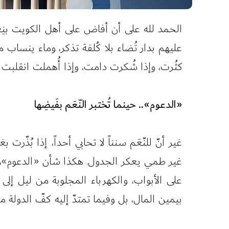
الحمد لله على أن أفاض على أهل الكويت بنِعم
عليهم بدار تُضاء بلا كُلفة تذكر، وماء ينساب م
كثُرت، وإذا شُكرت دامت، وإذا أُهملت انقلبت ا
«الدعوم».. حينما تُختبر النّعَم بفَيضِها
غير أنّ للنّعَم سنناً لا تحابي أحداً، إذا بُ
غير طمي يعكر الجدول. هكذا شأن «الدعوم»، وقد
على الأبواب، والكهرباء المجلوبة من ليل إلى نه
بيمين المال، بل وفيما تمتدّ إليه كفّ الدولة من 