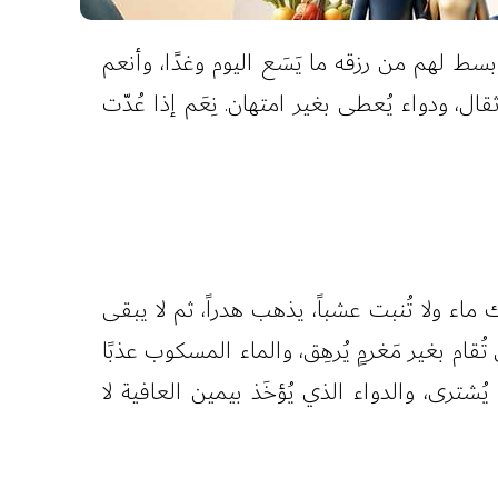
ط لهم من رزقه ما يَسَع اليوم وغدًا، وأنعم
ال، ودواء يُعطى بغير امتهان. نِعَم إذا عُدّت
ماء ولا تُنبت عشباً، يذهب هدراً، ثم لا يبقى
م بغير مَغرمٍ يُرهِق، والماء المسكوب عذبًا
يُشترى، والدواء الذي يُؤخَذ بيمين العافية لا