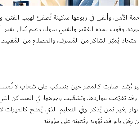
ة الأمن، وألقى في ربوعها سكينة تُطفئ لهيب الفتن، وبس
ورده، وقوت يجده الفقير والغني سواء، وعلم يُنال بغير أثق
متحانا يُميّز الشاكر من المُسرف، والمصلح من المُفسِد.
ذّرت بغير رُشد، صارت كالمطر حين ينسكب على شعاب لا تُمسك 
 تفرّعت مواردها، وتشعّبت وجوهها، في المساكن التي تُقا
ار بغير ثمن يُذكَر، وفي التعليم الذي يُمنَح كالميراث لا 
رِفق بالوافد، تُؤويه وتُعينه على مؤونته.