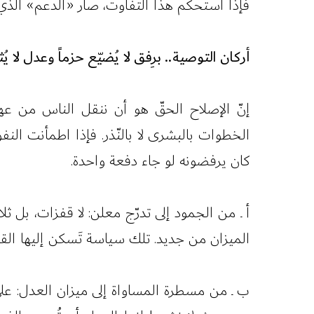
فإذا استحكم هذا التفاوت، صار «الدعم» الذي
أركان التوصية.. برِفق لا يُضيّع حزماً وعدل لا ي
إنّ الإصلاح الحقّ هو أن ننقل الناس من عهد
الخطوات بالبشرى لا بالنّذر. فإذا اطمأنت الن
كان يرفضونه لو جاء دفعة واحدة.
أ ـ من الجمود إلى تدرّج معلن: لا قفزات، بل 
الميزان من جديد. تلك سياسة تَسكن إليها القلوب
ب ـ من مسطرة المساواة إلى ميزان العدل: على