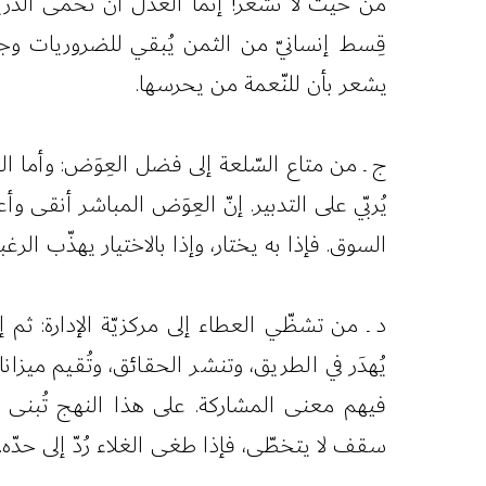
من حيث لا نشعر! إنما العدل أن تُحمى الذرية 
قِسط إنسانيّ من الثمن يُبقي للضروريات وج
يشعر بأن للنّعمة من يحرسها.
ج ـ من متاع السّلعة إلى فضل العِوَض: وأما ا
يُربّي على التدبير. إنّ العِوَض المباشر أنقى 
السوق. فإذا به يختار، وإذا بالاختيار يهذّب الر
د ـ من تشظّي العطاء إلى مركزيّة الإدارة: ثم إ
يُهدَر في الطريق، وتنشر الحقائق، وتُقيم ميزان
فيهم معنى المشاركة. على هذا النهج تُبنى ال
سقف لا يتخطّى، فإذا طغى الغلاء رُدّ إلى حدّه.