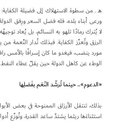
هـ ـ من سطوة الاستهلاك إلى فضيلة الكفاية: إ
ورعى أبناء بلده، فله فضل السعر ورِفق الدولة،
لا يُترك رمادًا تلهو به النسائم، بل يُعاد توجي
الرزق وتُعزّز الكفاية. فبذلك تُدار النّعمة من 
مورد ينضب، فيغدو ما كان إسرافًا بالأمس رافدً
الوطء عن كاهل الدولة حين يقلّ عطاء النفط.
«الدعوم».. حينما تُرشّد النّعَم بفَضلِها
بذلك، تنتقل الأرزاق الممنوحة في بعض الأبواب
استثناءَها ريثما يشتدّ ساعد القدرة، وتُوزّع أ