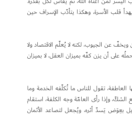
اليسر لمن أغناه الله، ثم يُقاس لكلّ بقدره.
دأ قلب الأسرة، وهكذا يتأدّب الإسراف حين
خفّ عن الجيوب، لكنه لا يُعلّم الاقتصاد ولا
ملُه على أن يزن كفّه بميزان العقل، لا بميزان
ها العاطفة، تقول للناس ما تُكلّفه الخدمة وما
ع الشكّ، وإذا رأى العامّة وجه الكلفة، استقام
 بعِوَض يَسدّ أثره، ويُجعل لتصاعد الأثمان