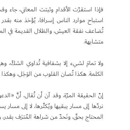
فإذا استقرّت الأقدام وثبتت المعاني، جاء وق
استباح موارد الناس إسرافا، يُؤخذ منه بقدر 
تُضاعف نفقة العيش، والظلال القديمة في المسا
متشابهة.
ولا تمامَ لشيء إلا بشفافية تُداوي الشكّ، 
الكلمة. هكذا تُصان القلوب من الوَجَل، وهكذ
إنّ الحقيقة المرّة، وقد آن أن تُقال، أنَّ «الد
نردّها إلى مسار يبقيها ويُكثّرها، لا إلى مسار
المحتاج بحقّ، ونَحدّ من شراهة المُترَف بقدر، 