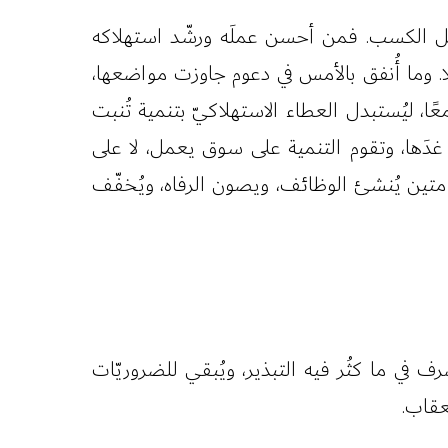
 وأهل الكسب. فمن أحسن عملَه ورشّد استهلاكه
لا. وما أُنفق بالأمس في دعوم جاوزت مواضعها،
عًا، ليُستبدل العطاء الاستهلاكيّ بتنمية تُنبت
يال غدَها، وتقوم التنمية على سوق يعمل، لا على
د متين يُنشئ الوظائف، ويصون الرفاه، ويُخفّف
 في ما كثُر فيه التبذير، ويُبقي للضروريّات
عقاب.