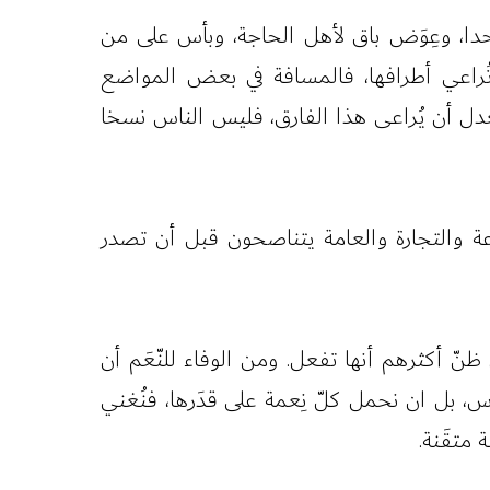
أحدا، وعِوَض باق لأهل الحاجة، وبأس على من
ٍ تُراعي أطرافها، فالمسافة في بعض المواضع
لعدل أن يُراعى هذا الفارق، فليس الناس نسخا
عة والتجارة والعامة يتناصحون قبل أن تصدر
ن ظنّ أكثرهم أنها تفعل. ومن الوفاء للنّعَم أن
ناس، بل ان نحمل كلّ نِعمة على قدَرها، فنُغني
 متقَنة.