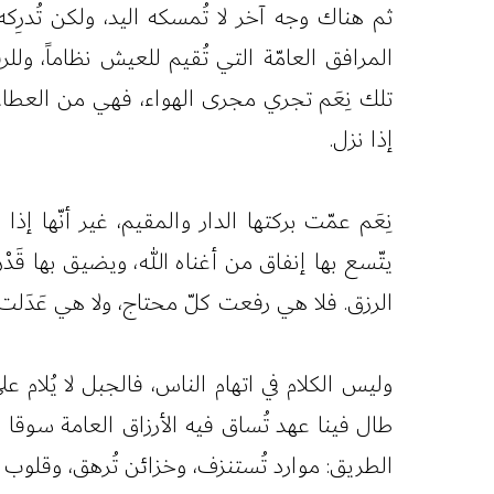
ثم هناك وجه آخر لا تُمسكه اليد، ولكن تُدرِ
المرافق العامّة التي تُقيم للعيش نظاماً، وللرف
تلك نِعَم تجري مجرى الهواء، فهي من العطاء أرق
إذا نزل.
نِعَم عمّت بركتها الدار والمقيم، غير أنّها إذا
يتّسع بها إنفاق من أغناه الله، ويضيق بها قَد
الرزق. فلا هي رفعت كلّ محتاج، ولا هي عَدَل
وليس الكلام في اتهام الناس، فالجبل لا يُلام 
طال فينا عهد تُساق فيه الأرزاق العامة سوقا ي
الطريق: موارد تُستنزف، وخزائن تُرهق، وقلوب