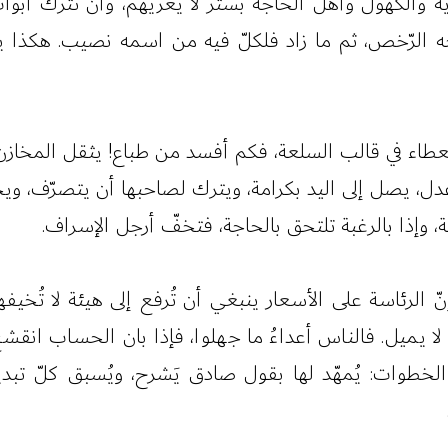
والكهول وأهل الحاجة بستر لا يَعريهم، وأن تُترك أبواب 
ه الرّخص، ثم ما زاد فلكلّ فيه من اسمه نصيب. هكذا يه
لعطاء في قالب السلعة، فكم أفسد من طباع! يثقل المخازن وي
وأعدل، يصل إلى اليد بكرامة، ويترك لصاحبها أن يتصرّف، ويح
غبة، وإذا بالرغبة تلتحق بالحاجة، فتخفّ أرجل الإسراف.
نّ الرئاسة على الأسعار ينبغي أن تُرفع إلى هيئة لا تُخيف
ا لا يميل. فالناس أعداءُ ما جهلوا، فإذا بان الحساب انقش
خطوات: يُمهّد لها بقول صادق يَشرح، ويُسبق كلّ تبديل