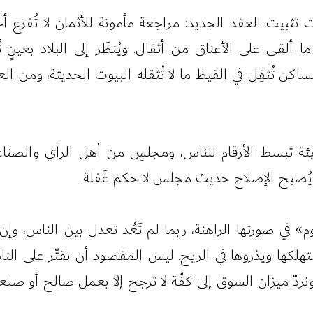
ت تثبيت العقد الجديد: مراجعة مأمونة للأثمان لا تُفزع 
ما ألقى على الأعناق من أثقال. ويُنظَر إلى البلاد بعين
كن تُثقِل في القيظ ما لا تُثقله البيوت الحديثة، ومن ا
وهيئة تبسط الأرقام للناس، ومجلسٍ من أهل الرأي والصنا
ا يُصبح الإصلاح حديث مجلس لا حكم غَفلة.
عوم» في صورتها الراهنة، ربما لم تَعُد تعدل بين الناس، وإ
 يستهلكها ويذروها في الريح. ليس المقصود أن نقتّر على ال
ونردّ ميزان السوق إلى كفّة لا ترجح إلا بعمل صالح أو صنعة