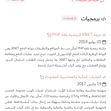
المزيد من تشريعات
برمجيات
إشعارات
حزمة KNET البرمجية بلغة PHP
01 يوليو 2018
مكتبة برمجية بلغة PHP تُمكّن من ربط المواقع والتطبيقات ببوابة الدفع KNET، وهي
البوابة الوطنية الرائدة للدفع الإلكتروني في الكويت. تتيح تنفيذ عمليات الدفع ومعالجة
المعاملات والتكامل مع واجهة KNET، بما يشمل إنشاء الطلبات، استقبال الردود،
وإتمام العمليات، مع توفير آليات أمان وبيئة اختبار مدمجة.
التقنيات المالية والمحاسبية المفتوحة
19 مارس 2017
منهجية محاسبية ومالية مبتكرة طُوِّرت باستخدام تقنيات الويب مفتوحة المصدر
(JavaScript وHTML وCSS) ومُرخصة برخصة CC0، تُمكّن رواد الأعمال والأفراد من
إعداد دراسات جدوى متقدمة وشاملة بسهولة عبر إدخال بيانات أساسية فقط. تغطي
المنهجية الجوانب الإدارية والفنية والمالية والسوقية، بما في ذلك آليات التسعير،