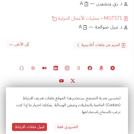
د. ري ويزنبورن —
A
MGT571 • عمليات الأعمال الدولية
د. نبيل صوالحة —
A
إلى الأعلى
المزيد من ملفات أكاديمية
© 2011 – 2026 جميع الحقوق محفوظة.
لتحسين تجربة التصفح، يستخدم هذا الموقع ملفات تعريف الارتباط
(Cookies) الخاصة بالتحليلات وعرض الوسائط. يمكنك اختيار ما إذا كنت
مرصد السياسات في الكويت
ترغب بالسماح باستخدامها.
تواصل
إشعارات
إعدادات الخصوصية
سياسة الخصوصية
شروط الاستخدام
الضروري فقط
قبول ملفات الارتباط