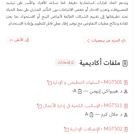
وتدعم اتخاذ قرارات استثمارية دقيقة. كما تساعد الأفراد والأسر على ترشيد
المصروفات، وتعزيز الادخار أو خفض الالتزامات دون التأثير الجذري على نمط الحياة.
تمتد تطبيقاتها إلى تقييم الشركات القائمة لأغراض البيع أو الاستحواذ، بما يعزز
كفاءة ونتائج عمليات التفاوض، مع توفير إطار عملي قابل للتطوير وإعادة الاستخدام.
إلى الأعلى
المزيد من برمجيات
ملفات أكاديمية
إشعارات
MGT501 • السلوك التنظيمي و الإدارة
د. هيرواكي إزومي —
A-
MGT511 • الإساليب الكمية في إدارة الأعمال
د. جلال كرم —
A
MGT502 • الإتصالات الإدارية