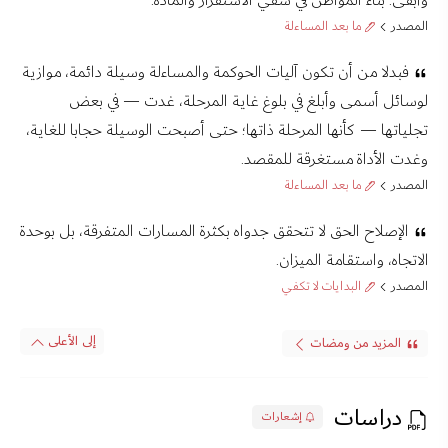
وأبقى: بناء المواطن في شقي الاستقرار والمادة.
المصدر
ما بعد المساءلة
فبدلا من أن تكون آليات الحوكمة والمساءلة وسيلة دائمة، موازية
لوسائل أسمى وأبلغ في بلوغ غاية المرحلة، غدت — في بعض
تجلياتها — كأنها المرحلة ذاتها؛ حتى أصبحت الوسيلة حجابا للغاية،
وغدت الأداة مستغرقة للمقصد.
المصدر
ما بعد المساءلة
الإصلاح الحق لا تتحقق جدواه بكثرة المسارات المتفرقة، بل بوحدة
الاتجاه، واستقامة الميزان.
المصدر
البدايات لا تكفي
إلى الأعلى
المزيد من ومضات
دراسات
إشعارات