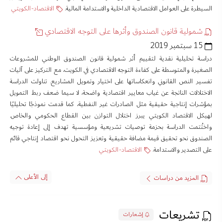
السيطرة على العوامل الاقتصادية الداخلية والاستدامة المالية.
الاقتصاد-الكويتي
شمولية قانون الصندوق وأثرها على التوجه الاقتصادي
15 سبتمبر 2019
دراسة تحليلية نقدية لتقييم أثر شمولية قانون الصندوق الوطني للمشروعات
الصغيرة والمتوسطة على كفاءة التوجه الاقتصادي في الكويت، مع التركيز على آليات
تفسير النص القانوني وانعكاساتها على اختيار وتمويل المشاريع. تناولت الدراسة
الاختلالات الناتجة عن غياب معايير اقتصادية واضحة، لا سيما ضعف ربط التمويل
بمؤشرات إنتاجية حقيقية مثل الصادرات غير النفطية، كما قدمت نموذجًا تحليليًا
لهيكل الاقتصاد الكويتي يبرز اختلال التوازن بين القطاع الحكومي والخاص.
واختُتمت الدراسة بحزمة توصيات تشريعية ومؤسسية تهدف إلى إعادة توجيه
الصندوق نحو تحقيق قيمة مضافة حقيقية وتعزيز التحول نحو اقتصاد إنتاجي قائم
على التصدير والاستدامة.
الاقتصاد-الكويتي
إلى الأعلى
المزيد من دراسات
تشريعات
إشعارات