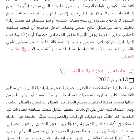
الاقتصاد الكويتي. تناولت الدراسة من منظور الاقتصاد الكلي محدودية أثر هذه الحزم
في اقتصاد ريعي لا يرتكز على قطاع خاص إنتاجي قائم على التصدير، مبيّنة أن ضخ
السيولة لا يترجم بالضرورة إلى قيمة مضافة حقيقية أو نمو مستدام. كما قدمت إطارًا
تحليليًا يربط بين هيكل الناتج المحلي ومصادر الدخل، موضحة أن ضعف مساهمة
الصادرات غير النفطية يجعل تأثير التحفيز الاقتصادي محدودًا أو مؤقتًا. وخلصت
الدراسة إلى أن الإصلاح الحقيقي يتطلب إعادة هيكلة الاقتصاد نحو نموذج إنتاجي
قائم على التصدير، بدلاً من الاعتماد على سياسات تحفيزية قصيرة الأجل.
الاقتصاد-
الكويتي
الحقيقة وراء عجز ميزانية الكويت
18 فبراير 2020
دراسة تحليلية معمّقة كشفت الجذور الحقيقية لعجز ميزانية دولة الكويت من منظور
الاقتصاد الكلي، متجاوزة التفسيرات السطحية المرتبطة بالفساد أو الهدر. تطوّر من
خلالها نموذجًا هيكليًا للاقتصاد يوضح العلاقة بين القطاع الحكومي والقطاع الخاص،
ويبرز الاعتماد شبه الكلي على الإيرادات النفطية مقابل ضعف مساهمة الصادرات غير
النفطية. كما حللتُ ديناميكيات الإيرادات والمصروفات، مبيّنًا الطبيعة غير القابلة
للتحكم في أغلب عناصر الميزانية، ومفرقًا بين العجز الدفتري والعجز الحقيقي.
وخلصت الدراسة إلى أن السبب الجوهري للعجز يكمن في استمرار النموذج الريعي،
مقدّمةً إطارًا إصلاحيًا قائمًا على التحول نحو اقتصاد إنتاجي تقوده الصادرات ويعزز