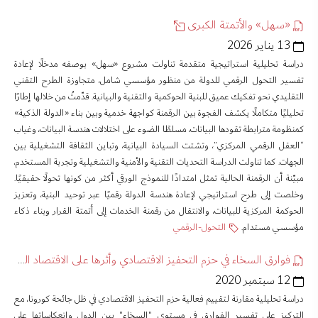
«سهل» والأتمتة الكبرى
13 يناير 2026
دراسة تحليلية استراتيجية متقدمة تناولت مشروع «سهل» بوصفه مدخلًا لإعادة
تفسير التحول الرقمي للدولة من منظور مؤسسي شامل، متجاوزة الطرح التقني
التقليدي نحو تفكيك عميق للبنية الحوكمية والتقنية والبيانية. قدّمتُ من خلالها إطارًا
تحليليًا متكاملًا يكشف الفجوة بين الرقمنة كواجهة خدمية وبين بناء «الدولة الذكية»
كمنظومة مترابطة تقودها البيانات، مسلطًا الضوء على اختلالات هندسة البيانات، وغياب
“العقل الرقمي المركزي”، وتشتت السيادة البيانية، وتباين الثقافة التشغيلية بين
الجهات. كما تناولت الدراسة التحديات التقنية والأمنية والتشغيلية وتجربة المستخدم،
مبيّنة أن الرقمنة الحالية تمثل امتدادًا للنموذج الورقي أكثر من كونها تحولًا حقيقيًا.
وخلصت إلى طرح استراتيجي لإعادة هندسة الدولة رقميًا عبر توحيد البنية، وتعزيز
الحوكمة المركزية للبيانات، والانتقال من رقمنة الخدمات إلى أتمتة القرار وبناء ذكاء
مؤسسي مستدام.
التحول-الرقمي
فوارق السخاء في حزم التحفيز الاقتصادي وأثرها على الاقتصاد الكويتي
12 سبتمبر 2020
دراسة تحليلية مقارنة لتقييم فعالية حزم التحفيز الاقتصادي في ظل جائحة كورونا، مع
التركيز على تفسير الفوارق في مستوى "السخاء" بين الدول وانعكاساتها على