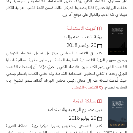
على مستوى الاقتصاد الكلي، بهدف تعزيز الاستدامة الاقتصادية والسياسية. وقد
حققت الرواية حضورًا لافتًا بتصدرها المركز الثالث ضمن قائمة الكتب العربية الأكثر
مبيعًا في فئة الأدب والخيال على موقع أمازون.
كويت الاستدامة
رؤية شعب، منه وإليه
20 نوفمبر 2018
كتاب في الاقتصاد السياسي يركز على تحليل الاقتصاد الكويتي،
ويطرح مفهوم الرؤية الاقتصادية السليمة القائمة على حلول جذرية لمعالجة قضايا
الاقتصاد الكلي. يميز الكتاب بين الاقتصاد الكلي والجزئي، مؤكدًا أن إصلاحات الاقتصاد
الجزئي وحدها لا تكفي لتحقيق الاستدامة الشاملة. وقد حظي الكتاب باهتمام رسمي،
حيث قُدمت نسخة منه إلى معالي رئيس مجلس الوزراء آنذاك، سمو الشيخ جابر
المبارك الصباح.
الاقتصاد-الكويتي
مملكة الرؤية
بين مصارع الريعية والاستدامة
20 يوليو 2018
كتاب اقتصادي يستعرض بصورة مركزة رؤية المملكة العربية
السعودية 2030، ويحلل آليات تنفيذها في ضوء نظريات الاقتصاد الكلي. يربط الكتاب