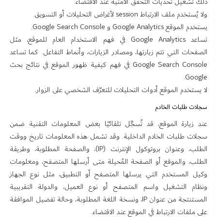
ذلك تشغيل تحديات التحقق الأمنية عند الاقتضاء.
ولا يُستخدم ملف الارتباط session لأغراض التحليلات أو التسويق.
يستخدم الموقع Google Analytics و Google Search Console.
تساعد Google Analytics في فهم الاستخدام العام للموقع، مثل
الصفحات التي تتم زيارتها، ومصادر الزيارات، وأنماط التفاعل. كما تساعد
Google Search Console في فهم كيفية ظهور الموقع في نتائج بحث
Google.
لا يستخدم الموقع أدوات التحليلات للتعرّف الشخصي على الزوار.
سجلات طلبات الخادم
عند زيارة الموقع، قد تُسجَّل تلقائيًا بعض المعلومات التقنية ضمن
سجلات طلبات الخادم الداخلية. وقد تشمل هذه المعلومات تاريخ ووقت
الطلب، وعنوان بروتوكول الإنترنت (IP)، والصفحة المطلوبة، وطريقة
الطلب، والموقع أو الصفحة المُحيلة متى أرسلها المتصفح، ومعلومات
وكيل المستخدم التي يرسلها المتصفح أو التطبيق، مثل نوع الجهاز
ونظام التشغيل واسم المتصفح أو نوع العميل، والدولة التقريبية
المستنتجة من عنوان IP، ونسخة اللغة المطلوبة، وحالة تفضيل الموافقة
على ملفات الارتباط في الموقع عند الاقتضاء.