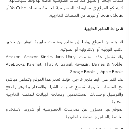
ملفات ارتباط أو تطبيق ممارسات خصوصية خاصة بها وفقًا لسياساتها.
لا يتحكم الموقع في ممارسات الخصوصية الخاصة بمنصات YouTube أو
SoundCloud أو غيرها من المنصات الخارجية.
6. روابط المتاجر الخارجية
قد يتضمن الموقع روابط إلى متاجر ومنصات خارجية تتوفر من خلالها
الكتب الورقية أو الإلكترونية أو الصوتية.
وقد تشمل هذه المنصات Amazon، Amazon Kindle، Jarir، Ubuy،
AbeBooks، Kalemat، That Al Salasil، Rawazin، Barnes & Noble،
Apple Books، و Google Books.
عند النقر على رابط متجر خارجي، فإنك تغادر هذا الموقع وتتفاعل مباشرة
مع المنصة الخارجية. تخضع عمليات الشراء والأسعار والتوفر والدفع
والتوصيل وحسابات المستخدمين ومعالجة البيانات للمنصة الخارجية
المعنية.
الموقع غير مسؤول عن ممارسات الخصوصية أو شروط الاستخدام
الخاصة بالمتاجر والمنصات الخارجية.