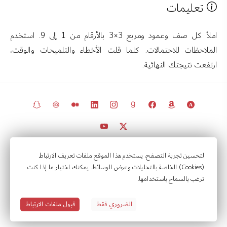
تعليمات
املأ كل صف وعمود ومربع 3×3 بالأرقام من 1 إلى 9. استخدم
الملاحظات للاحتمالات. كلما قلت الأخطاء والتلميحات والوقت،
ارتفعت نتيجتك النهائية.
© 2011 – 2026 جميع الحقوق محفوظة.
لتحسين تجربة التصفح، يستخدم هذا الموقع ملفات تعريف الارتباط
(Cookies) الخاصة بالتحليلات وعرض الوسائط. يمكنك اختيار ما إذا كنت
مرصد السياسات في الكويت
ترغب بالسماح باستخدامها.
تواصل
إشعارات
إعدادات الخصوصية
سياسة الخصوصية
شروط الاستخدام
الضروري فقط
قبول ملفات الارتباط