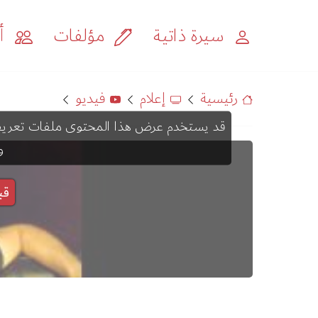
سيرة ذاتية
مؤلفات
أح
رئيسية
إعلام
فيديو
و
قب