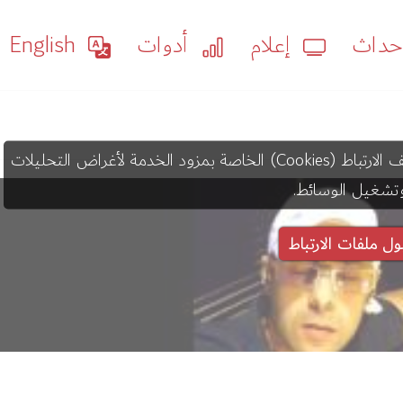
داث
إعلام
أدوات
English
قد يستخدم عرض هذا المحتوى ملفات تعريف الارتباط (Cookies) الخاصة بمزود الخدمة لأغراض التحليلات
تشغيل الوسائط.
ول ملفات الارتباط