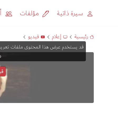
سيرة ذاتية
مؤلفات
أح
رئيسية
إعلام
فيديو
و
قب