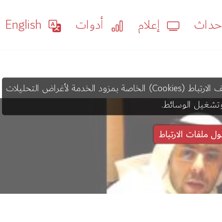
داث
إعلام
أدوات
English
قد يستخدم عرض هذا المحتوى ملفات تعريف الارتباط (Cookies) الخاصة بمزود الخدمة لأغراض التحليلات
تشغيل الوسائط.
ول ملفات الارتباط