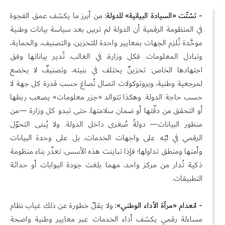
- تشتّت «السيادة البيانية» للدولة:
من أبرز ما يكشف عمق الفجوة
في المنظومة الرقمية أن الدولة لم ترسِ بعد سياسة بيانات وطنية
موحَّدة تُلزم الجهات بمعايير واحدة للتخزين، والتصنيف، والحماية،
وتبادل المعلومات. فكل وزارة، في الغالب، تُدير بياناتها وفق
اجتهادها الخاص: تخزينٌ يختلف في بنيته، وتصنيفٌ لا يخضع
لمرجعية وطنية، وبروتوكولات اتصال تُصاغ حسب قدرة كل جهة لا
حسب حاجة الدولة. وهكذا تتوالد «جزر معلومات» يصعب ربطها
أو التحقق من دقّتها أو ضمان سلامتها، حتى تبدو كل وزارة —من
منظور البيانات— دولةً صُغرى داخل الدولة. ولا يُبنى التحوّل
الرقمي في لبّه على واجهات الخدمات، بل على وحدة البيانات
وأمنها ومنطق تداولها؛ فإذا تباينت هذه الأسس، تعذّر بناء منظومة
ذكية تُدار من مركز واحد، مهما بلغت جودة البوابات أو حداثة
التطبيقات.
- انعدام «مرآة الأداء الوطني»:
ولا يقلّ خطورة عن ذلك غياب نظام
مساءلة رقمي يكشف أداء الخدمات عبر معايير وطنية واضحة