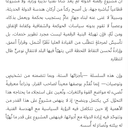
أنّ مشروع رقمنة الدولة لم يعد شأناً تقنياً تُديره وزارة، ولا مشروعاً
قطاعياً تُباشره جهة، بل أصبح ركناً من أركان هندسة الدولة الحديثة،
وسبيلاً لا غنى عنه لبناء جهازٍ عامٍّ يستجيب بحكمة ويعمل بذكاء،
وعصباً لا تقوم بدونه سياسات الحوكمة والشفافية وكفاءة الإنفاق.
ومن ثَمّ، فإن تهيئة البنية الرقمية ليست مجرد تطوير خدمات، بل
تأسيسٌ لمرحلةٍ تتطلّب من القيادة العليا نَظَرًا أشمل، وقراراً أعمق،
وإرادةً تُحسن التقاط اللحظة التي يتهيّأ فيها البلد لانتقالٍ نوعيٍّ طال
انتظاره.
وإن هذه السلسلة —بأجزائها الستة، وبما تتضمنه من تشخيصٍ
وتوصيات— إنما تُقدَّم بوصفها معيناً لصاحب القرار، وذراعاً معرفيةً
تُضيء له مواضع القوة والثغرات، وتُعين على استجلاء ما يحتاجه هذا
التحوّل كي يكتمل وينضج؛ إذ لا ينهض مشروعٌ على هذا القدر من
الأهمية إلا حين تتكامل فيه الرؤية السياسية مع الهندسة الفنية،
وتتوحّد فيه إرادة الدولة مع أدواتها، فينهض المشروع على قدر ما تُهيَّأ
له بيئته وتُصاغ له أُسسه.