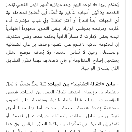
يُحتكم إليها. فلا توجد اليوم لوحة مركزية تُظهر الزمن الفعلي لإنجاز
الخدمة، ولا تُبيّن أسباب التأخير، ولا تُحدّد أين تُحتجز المعاملة، ولا
أي الجهات أبطأ إنجازاً أو أكثر تعطّلاً. وفي غياب مؤشرات أداء
مُلزمة ومرتبطة بمجلس الوزراء، يبقى التطوير مجهوداً اجتهادياً
تبذله بعض الإدارات، لا مساراً إلزامياً يحكمه هدف وطني مشترك.
إن الحكومة الذكية لا تقوم على التقنية وحدها، بل على الشفافية
والمساءلة؛ وحين لا تُقاس الخدمة ولا يُعرَف موضع الخلل،
يستحيل إصلاح المنظومة أو رفع كفاءتها، مهما تطوّر التطبيق
الذي يقف في الواجهة.
- تباين «الثقافة التشغيلية» بين الجهات:
ثمّة تحدٍّ متجذّر لا يُحلّ
بالتقنية، بل بالإنسان: اختلاف ثقافة العمل بين الجهات. فبعض
المؤسسات تمتلك فرقاً تقنية قادرة، ومنفتحة على التطوير،
مستعدة لإعادة هندسة الخدمة وتحديث أنظمتها، بينما أخرى
تتوجّس من تبادل البيانات، وتتمسّك بدورات عمل قديمة، أو
تفتقر إلى الخبرة التي تمكّنها من مواكبة التحوّل الرقمي. وفي هذا
التباين تتعثر أي محاولة للتكامل، إذ يصبح «سهل» واجهةً واحدة