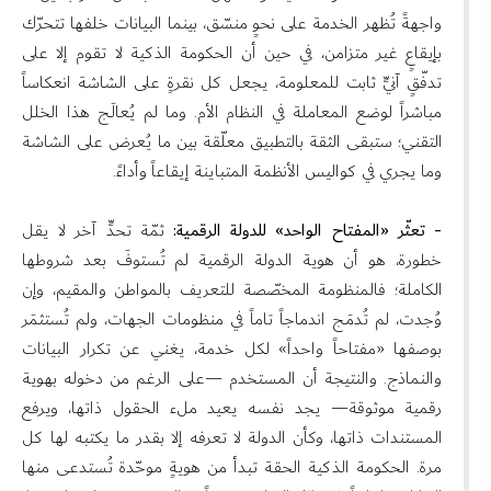
واجهةً تُظهر الخدمة على نحوٍ منسّق، بينما البيانات خلفها تتحرّك
بإيقاعٍ غير متزامن، في حين أن الحكومة الذكية لا تقوم إلا على
تدفّقٍ آنيٍّ ثابت للمعلومة، يجعل كل نقرةٍ على الشاشة انعكاساً
مباشراً لوضع المعاملة في النظام الأم. وما لم يُعالَج هذا الخلل
التقني؛ ستبقى الثقة بالتطبيق معلّقة بين ما يُعرض على الشاشة
وما يجري في كواليس الأنظمة المتباينة إيقاعاً وأداءً.
- تعثّر «المفتاح الواحد» للدولة الرقمية:
ثمّة تحدٍّ آخر لا يقل
خطورة، هو أن هوية الدولة الرقمية لم تُستوفَ بعد شروطها
الكاملة؛ فالمنظومة المخصّصة للتعريف بالمواطن والمقيم، وإن
وُجدت، لم تُدمَج اندماجاً تاماً في منظومات الجهات، ولم تُستثمَر
بوصفها «مفتاحاً واحداً» لكل خدمة، يغني عن تكرار البيانات
والنماذج. والنتيجة أن المستخدم —على الرغم من دخوله بهوية
رقمية موثوقة— يجد نفسه يعيد ملء الحقول ذاتها، ويرفع
المستندات ذاتها، وكأن الدولة لا تعرفه إلا بقدر ما يكتبه لها كل
مرة. الحكومة الذكية الحقة تبدأ من هويةٍ موحّدة تُستدعى منها