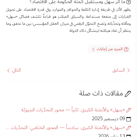
ما أثر سهل ومستقبل أتمتة الحكومة على الاقتصاد؟
يظهر الأثر في طريقة إدارة الكلفة والحوافز والموارد، وفي قدرة الاقتصاد على تحويل
القرارات إلى منفعة مستدامة. والسياق المباشر هو قراءةٌ تكشف فضائل «سهل»
ومآلاته وتحدّياته، وتضع التحوّل الرقمي في ميزان العقل المؤسسي؛ بين ما تحقق، وما
ينتظر أن تعاد هيكلته ليتشكّل ذكاء الدولة.
المزيد من إجابات
السابق
التالي
مقالات ذات صلة
«سهل» والأتمتة الكبرى: ثانياً — محور التحدّيات البنيويّة
09 ديسمبر 2025
«سهل» والأتمتة الكبرى: سادساً — المحور الختامي: التحدّيات المفهوميّة
13 يناير 2026