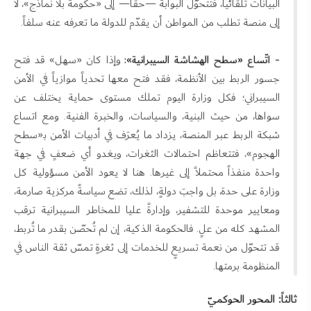
البيانات تلقائياً، فتتحوّل البوابة —حقاً— إلى «حكومة بلا نماذج»، لا
إلى منصة تطلب من المواطن أن يقدّم للدولة ما تعرفه عنه سلفاً.
- اتّساع «سطح الهشاشة السيبرانية»:
وإذا كان «سهل» قد فتح
جسور الربط بين الأنظمة، فقد فتح معها تحدياً موازياً في الأمن
السيبراني؛ فكل وزارة اليوم تملك مستوى حماية يختلف عن
سواها، من حيث البنية، والسياسات، والخبرة الفنية. ومع اتساع
شبكة الربط عبر المنصة، يزداد ما يُعرَف في أدبيات الأمن بـ«سطح
الهجوم»، فتتعاظم احتمالات الثغرات، ويغدو أي ضعفٍ في جهة
واحدة منفذاً محتملاً إلى غيرها. هنا لا يعود الأمن مسؤولية كل
وزارة على حدة، بل واجبَ دولةٍ، لذلك، تضع سياسةً مركزية صارمة،
ومعايير موحدة للتشفير، وإدارةً عليا للمخاطر السيبرانية ترقب
المشهد كله من علٍ. فالحكومة الذكية، إن لم تُحصّن بقدر ما تُربط،
قد تتحوّل من نعمة تسريعٍ للخدمات إلى ثغرةٍ تمسّ ثقة الناس في
المنظومة برمتها.
ثالثاً: المحور الحوكميّ