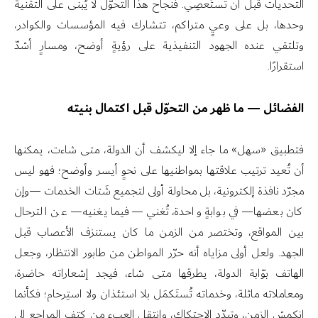
التحديات قبل أن تَستَعصِي. فنجاح هذا التحوّل لا يُبنى على التقنية
وحدها، بل على وعيٍ متراكم، تتشارك فيه المؤسسات والكوادر،
وتلتقي عنده الجهود التنفيذية على رؤيةٍ أوضح، ومسارٍ أشدّ
استقرارًا.
الفضائل — ما ظهر من التحوّل قبل اكتمال بنيته
فتطبيق «سهل» ما جاء إلا ليكشف أن الدولة، متى شاءت، يمكنها
أن تُعيد ترتيب علاقتها بمواطنيها على نحوٍ أيسر وأوضح؛ فهو ليس
مجرّد نافذة إلكترونية، بل محاولة أولى لتجميع شَتات الخدمات —وإن
كان بعضها— في بوابةٍ واحدة، تُغني —فيما يغنيه— عن الترحال
بين المواقع، وتختصر من الزمن ما كان يستنزف الأعصاب قبل
الجهد. ولعل أولى مزاياه أنه حرّر المواطن من طابور الانتظار، وجعل
الهاتف بوّابة الدولة، يطرقها متى شاء، فيجد إشعاراته حاضرة،
ومعاملاته ماثلة، وخدماته تُستَكمَل بلا استئذان ولا استِرحام؛ فكأنما
انكمش الزمن، وتبدّد الاحتكاك، وانتقل العبء من كتف المراجع إلى