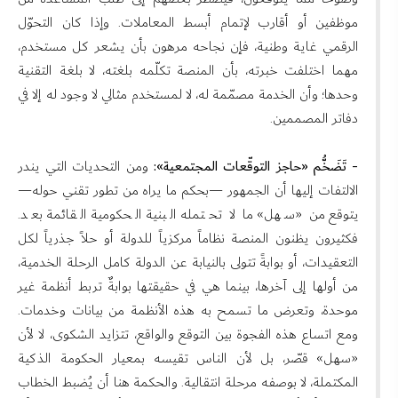
موظفين أو أقارب لإتمام أبسط المعاملات. وإذا كان التحوّل
الرقمي غاية وطنية، فإن نجاحه مرهون بأن يشعر كل مستخدم،
مهما اختلفت خبرته، بأن المنصة تكلّمه بلغته، لا بلغة التقنية
وحدها؛ وأن الخدمة مصمّمة له، لا لمستخدم مثالي لا وجود له إلا في
دفاتر المصممين.
- تَضَخُّم «حاجز التوقّعات المجتمعية»:
ومن التحديات التي يندر
الالتفات إليها أن الجمهور —بحكم ما يراه من تطور تقني حوله—
يتوقع من «سهل» ما لا تحتمله البنية الحكومية القائمة بعد.
فكثيرون يظنون المنصة نظاماً مركزياً للدولة أو حلاً جذرياً لكل
التعقيدات، أو بوابةً تتولى بالنيابة عن الدولة كامل الرحلة الخدمية،
من أولها إلى آخرها، بينما هي في حقيقتها بوابةٌ تربط أنظمة غير
موحدة، وتعرض ما تسمح به هذه الأنظمة من بيانات وخدمات.
ومع اتساع هذه الفجوة بين التوقع والواقع، تتزايد الشكوى، لا لأن
«سهل» قصّر، بل لأن الناس تقيسه بمعيار الحكومة الذكية
المكتملة، لا بوصفه مرحلة انتقالية. والحكمة هنا أن يُضبط الخطاب