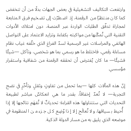
وارتفعت التكاليف التشغيلية في بعض الجهات بدلًا من أن تنخفض
كما كان منتظرًا من الرقمنة، إذ اضطرّت إلى تضخيم فرق المتابعة
لمجاراة تدفّق الطلبات الواردة عبر المنصة، دون امتلاك الأدوات
التقنية التي تُمكّنها من مواكبته بكفاءة. وتزايد الاعتماد على التواصل
الهاتفي والمراسلات غير الرسمية لسدّ الفراغ الذي خلّفه غياب نظام
مساءلة رقمي، فاختلط ما هو رسمي بما هو شخصي، وتآكل —شيئًا
فشيئًا— ما كان يُفترض أن تحققه الرقمنة من شفافية واستقرار
مؤسسي.
إنّ هذه المآلات كلها —بما تحمل من تفاوتٍ وثقلٍ وتأخّرٍ في نضج
التجربة— لا تُعدّ إخفاقاً، بقدر ما هي انعكاسٌ مباشر لطبيعة
التحديات التي ستتناولها هذه القراءة؛ تحدياتٌ لا تُفهَم نتائجها إلا إذا
أُحيط بسياقها، ولا تُعالَج إلا إذا وُضِع كل جزء من المنظومة في
موضعه الذي يليق به من مسار الدولة الذكية.