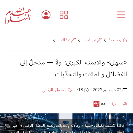
رئيسية
مؤلفات
مقالات
«سهل» والأتمتة الكبرى: أولاً — مدخلٌ إلى
الفضائل والمآلات والتحدّيات
02 ديسمبر 2025
18د
التحول-الرقمي
قراءةٌ تكشف فضائل «سهل» ومآلاته وتحدّياته، وتضع التحوّل الرقمي في ميزان
العقل المؤسسي؛ بين ما تحقق، وما ينتظر أن تعاد هيكلته ليتشكّل ذكاء الدولة.