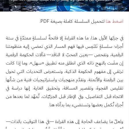
اضغط هنا
لتحميل السلسلة كاملة بصيغة PDF.
في جزئها الأول هذا، ما هذه القراءة إلا فاتحةٌ لسلسلةٍ ممتدّةٍ في ستة
أجزاء؛ سلسلةٍ نَلتَمِس فيها فهم المسار الذي تمضي إليه منظومتنا
الرقمية، ونفحص —بعين المحبّ لا الناقد— مَآلات الحكومة الرقمية
إن مضَت بالنهج ذاته الذي انطلق منه تطبيق «سهل»، وما إذا كانت
ترتقي إلى مفهوم الحكومة الذكية، ونستعرض التحديات التي تحول
بين الرقمنة والأتمتة، ونقدّم منهجيات واستراتيجيات فنية من شأنها
تقليص الفجوة، وتقصير المسافة، وتحقيق الغاية. إنها دراسة في
الاتجاه قبل التفاصيل، وفي الإطار قبل الجزئيّات، تُمهّد لما بعدها من
أجزاء تُكمل بعضها وتستضيء بما بدأناه هنا.
ولعلّ ما يضاعف الحاجة إلى هذه القراءة —في هذا التوقيت بالذات—