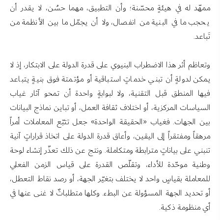
ممهّد له في هيئةٍ محسّنة؛ وأن التطبيق، مهما حسُن، لا يقدر أن
يحجب ما في البنية من انفصال، ولا أن يجمّل ما بين الأنظمة من
تَباعد.
وتعاظم أثر هذا الاضطراب البنيوي على قدرة الدولة على الابتكار، إذ لا
يمكن لدولةٍ أن تبني خدماتٍ استباقية أو مؤتمتة فوق بنيةٍ يتباعد
فيها المنطق قبل التقنية، ولا لبوابةٍ واحدة أن تمحو آثار غياب
السياسات المركزية، أو اختلاف ثقافة العمل، أو تباين نماذج البيانات
بين الجهات. فغياب «الحقيقة الواحدة» جعل تتبّع المعاملات أمراً
مرهقاً ومفتقراً إلى اليقين، وأعاق قدرة الدولة على اتخاذ قراراتٍ آنية
تنبني على بياناتٍ مترابطة ومتكاملة. ونتج عن ذلك تعذّر إنشاء لوحة
وطنية موحّدة للأداء، وتقلّص القدرة على قياس الزمن الفعلي
للمعاملة بقياسٍ واحد لا يختلف بتغيّر الجهة، أو رصد نقاط التعطل،
أو تحديد الجهة المسؤولة عن البطء. وكلها متطلباتٌ لا غنى عنها في
أي منظومة ذكية.