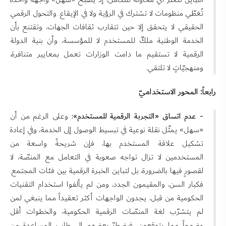
تُغطّي منظومات لا تشترك في الرؤية ولا في الإيقاع. والتحول الرقمي
الحقيقي لا يتحقق إلا حين تتقارب ثقافات الجهات، وتقتنع بأن
الخدمة الوطنية ملكٌ للمستخدم لا للمؤسسة، وأن بنية الدولة
الرقمية لا تستقيم ما دامت الوزارات تعمل بمعايير متنافرة،
ومنهجيّاتٍ لا تلتقي.
رابعاً: المحور الاستخداميّ
- عدم اتساق «التجربة الرقمية للمستخدم»:
وعلى الرغم من أن
«سهل» يمثّل نقلة نوعية في تبسيط الوصول إلى الخدمة، وفي إعادة
تشكيل علاقة المستخدم بها، فإن شريحةً واسعة من
المستخدمين لا تزال تواجه صعوبة في التعامل مع المنصّة، لا
لقصورٍ فيها بالضرورة، بل لتباين الخبرة الرقمية بين فئات المجتمع.
فكبار السن، والمقيمون الجدد، ومن لم يألفوا استخدام التقنيات
الحكومية من قبل، يجدون الواجهات أكثر تعقيداً مما ينبغي لمن
لم يتشرّب لغة المنصّات الرقمية الحكومية، والخطوات أقل
وضوحاً مما يتوقعون، فيضطرّ بعضهم إلى طلب المساعدة من