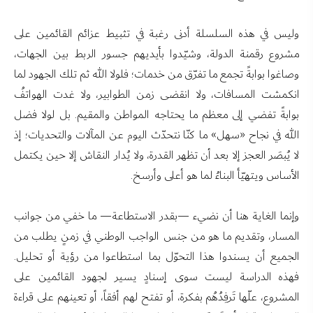
وليس في هذه السلسلة أدنى رغبة في تثبيط عزائم القائمين على
مشروع رقمنة الدولة، وشيّدوا بأيديهم جسور الربط بين الجهات،
وصاغوا بوابةً تجمع ما تفرّق من خدمات؛ فلولا الله ثم تلك الجهود لما
انكمشت المسافات، ولا انقضى زمن الطوابير، ولا غدت الهواتفُ
بوابةً تفضي إلى معظم ما يحتاجه المواطن والمقيم. بل لولا فضل
الله في نجاح «سهل» ما كنّا نتحدّث اليوم عن المآلات والتحديات؛ إذ
لا يُبصَر العجز إلا بعد أن تظهر القدرة، ولا يُدار النقاش إلا حين يكتمل
الأساس ويتهيّأ البناءُ لما هو أعلى وأرسخ.
وإنما الغاية هنا أن نضيء —بقدر الاستطاعة— ما خفي من جوانب
المسار، وتقديم ما هو من جنس الواجب الوطني في زمنٍ يطلب من
الجميع أن يسندوا هذا التحوّل بما استطاعوا من رؤية أو تحليل.
فهذه الدراسة ليست سوى إسنادٍ يسير لجهود القائمين على
المشروع، علّها تَرفِدُهُم بفكرة، أو تفتح لهم أفقاً، أو تعينهم على قراءة