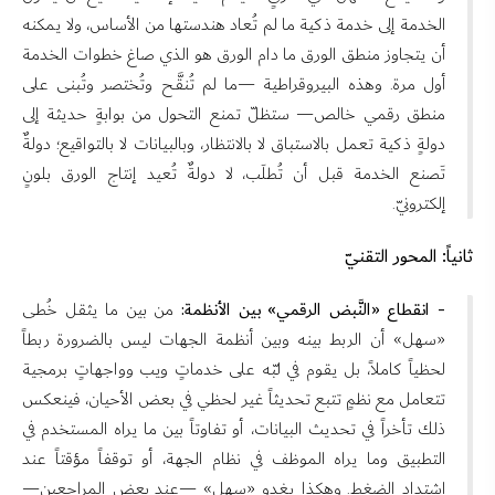
الخدمة إلى خدمة ذكية ما لم تُعاد هندستها من الأساس، ولا يمكنه
أن يتجاوز منطق الورق ما دام الورق هو الذي صاغ خطوات الخدمة
أول مرة. وهذه البيروقراطية —ما لم تُنقَّح وتُختصر وتُبنى على
منطق رقمي خالص— ستظلّ تمنع التحول من بوابةٍ حديثة إلى
دولةٍ ذكية تعمل بالاستباق لا بالانتظار، وبالبيانات لا بالتواقيع؛ دولةٌ
تَصنع الخدمة قبل أن تُطلَب، لا دولةٌ تُعيد إنتاج الورق بلونٍ
إلكترونيّ.
ثانياً: المحور التقنيّ
- انقطاع «النَّبض الرقمي» بين الأنظمة:
من بين ما يثقل خُطى
«سهل» أن الربط بينه وبين أنظمة الجهات ليس بالضرورة ربطاً
لحظياً كاملاً، بل يقوم في لبّه على خدماتٍ ويب وواجهاتٍ برمجية
تتعامل مع نظمٍ تتبع تحديثاً غير لحظي في بعض الأحيان، فينعكس
ذلك تأخراً في تحديث البيانات، أو تفاوتاً بين ما يراه المستخدم في
التطبيق وما يراه الموظف في نظام الجهة، أو توقفاً مؤقتاً عند
اشتداد الضغط. وهكذا يغدو «سهل» —عند بعض المراجعين—