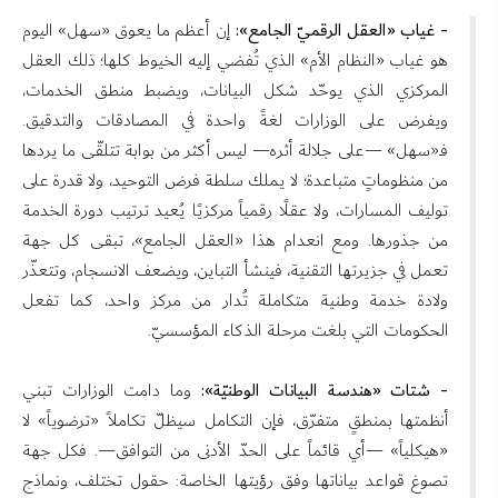
- غياب «العقل الرقميّ الجامع»:
إن أعظم ما يعوق «سهل» اليوم
هو غياب «النظام الأم» الذي تُفضي إليه الخيوط كلها؛ ذلك العقل
المركزي الذي يوحّد شكل البيانات، ويضبط منطق الخدمات،
ويفرض على الوزارات لغةً واحدة في المصادقات والتدقيق.
فـ«سهل» —على جلالة أثره— ليس أكثر من بوابة تتلقّى ما يردها
من منظوماتٍ متباعدة؛ لا يملك سلطة فرض التوحيد، ولا قدرة على
توليف المسارات، ولا عقلًا رقمياً مركزيًا يُعيد ترتيب دورة الخدمة
من جذورها. ومع انعدام هذا «العقل الجامع»، تبقى كل جهة
تعمل في جزيرتها التقنية، فينشأ التباين، ويضعف الانسجام، وتتعذّر
ولادة خدمة وطنية متكاملة تُدار من مركز واحد، كما تفعل
الحكومات التي بلغت مرحلة الذكاء المؤسسيّ.
- شتات «هندسة البيانات الوطنيّة»:
وما دامت الوزارات تبني
أنظمتها بمنطقٍ متفرّق، فإن التكامل سيظلّ تكاملاً «ترضوياً» لا
«هيكلياً» —أي قائماً على الحدّ الأدنى من التوافق—. فكل جهة
تصوغ قواعد بياناتها وفق رؤيتها الخاصة: حقول تختلف، ونماذج