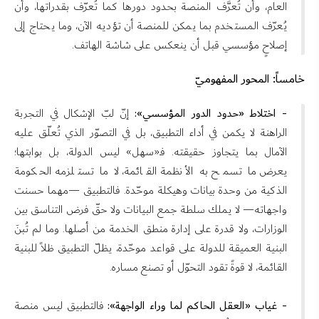
العام، وأن تُعرَّف المنصة بحدود دورها كما تُعرّف بقدراتها، وأن
يُعرّف المستخدم بما يمكن للمنصة أن تؤديه الآن، وما يحتاج إلى
إصلاحٍ مؤسسي قبل أن ينعكس على شاشة الهاتف.
خامساً: المحور المفهوميّ
- اختلاط «حدود الدور المؤسسي»:
إنّ لبّ الإشكال في التجربة
الراهنة لا يكمن في أداء التطبيق، بل في التصوّر الذي تُعلّق عليه
الآمال بما يتجاوز حقيقته. فـ«سهل» ليس الدولة، بل بوابتها؛
يعرض ما تسمح به الأنظمة القائمة، لا ما تستلزمه الحكومة
الذكية من وحدة بيانات وهيكلة موحّدة. فالتطبيق —مهما حسنت
واجهاته— لا يملك سلطة جمع البيانات ولا حقّ فرض التناسق بين
الوزارات، ولا قدرة على إدارة منطق الخدمة من أصلها. وما لم تُبنَ
البنية العميقة للدولة على قواعد موحّدة، يظلّ التطبيق ظلاً للبنية
القائمة، لا قوةً تقود التحوّل أو تصنع مساره.
- غياب «العقل الحاكم لما وراء الواجهة»:
فالتطبيق ليس منصة