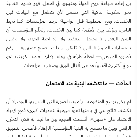
بل إعادة صياغة لروح الدولة ومنهجها في العمل. فهو خطوة انتقالية
نحو الحكومة الذكية التي تسعى لأن تتعامل مع البيانات قبل
الخدمات، ومع المنظومة قبل الواجهة؛ تربط المؤسسات كما تربط
الناس، وتؤلف بين الأنظمة كما بين الخدمات، وتعلّم المؤسسات أن
الزمن الرقمي لا يحتمل التعقيد ولا ازدواجية الجهد، ولا يرضى
بالمسارات المتوازية التي لا تلتقي. وبذلك يصبح «سهل» —رغم
قصوره الطبيعي— لحظةً فارقة في رحلة الإدارة العامة الكويتية نحو
دولةٍ أكثر رشاقة، وأبعد عن أثقال الورق وصخب المراجعات.
المآلات — ما تكشفه البنية عند الامتحان
لم يكن بوسع المنظومة الرقمية، بالصورة التي آلت إليها اليوم، إلا أن
تكشف نتائج هي في باطنها ثمرةٌ طبيعية لتحديات كبرى؛ فمع ازدياد
الاعتماد على «سهل»، اتّسعت الفجوة بين ما تَعِد به فكرة التحوّل
الرقمي وبين ما تسمح به البنية المؤسسية الراهنة. فأضحى التطبيق