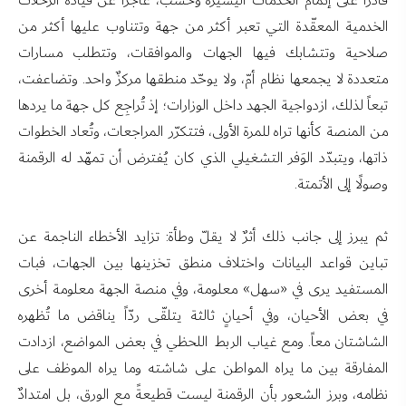
قادراً على إتمام الخدمات اليسيرة وحسب، عاجزاً عن قيادة الرحلات
الخدمية المعقّدة التي تعبر أكثر من جهة وتتناوب عليها أكثر من
صلاحية وتتشابك فيها الجهات والموافقات، وتتطلب مسارات
متعددة لا يجمعها نظام أمّ، ولا يوحّد منطقها مركزٌ واحد. وتضاعفت،
تبعاً لذلك، ازدواجية الجهد داخل الوزارات؛ إذ تُراجِع كل جهة ما يردها
من المنصة كأنها تراه للمرة الأولى، فتتكرّر المراجعات، وتُعاد الخطوات
ذاتها، ويتبدّد الوَفر التشغيلي الذي كان يُفترض أن تمهّد له الرقمنة
وصولًا إلى الأتمتة.
ثم يبرز إلى جانب ذلك أثرٌ لا يقلّ وطأة: تزايد الأخطاء الناجمة عن
تباين قواعد البيانات واختلاف منطق تخزينها بين الجهات، فبات
المستفيد يرى في «سهل» معلومة، وفي منصة الجهة معلومة أخرى
في بعض الأحيان، وفي أحيانٍ ثالثة يتلقّى ردّاً يناقض ما تُظهره
الشاشتان معاً. ومع غياب الربط اللحظي في بعض المواضع، ازدادت
المفارقة بين ما يراه المواطن على شاشته وما يراه الموظف على
نظامه، وبرز الشعور بأن الرقمنة ليست قطيعةً مع الورق، بل امتدادٌ