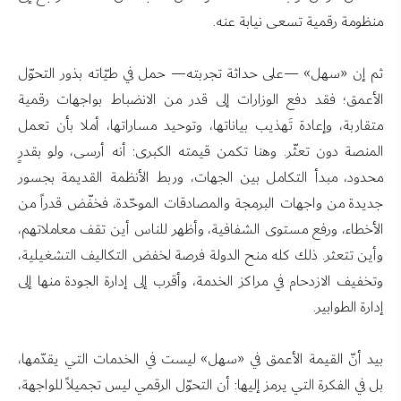
منظومة رقمية تسعى نيابة عنه.
ثم إن «سهل» —على حداثة تجربته— حمل في طيّاته بذور التحوّل
الأعمق؛ فقد دفع الوزارات إلى قدر من الانضباط بواجهات رقمية
متقاربة، وإعادة تَهذيب بياناتها، وتوحيد مساراتها، أملا بأن تعمل
المنصة دون تعثّر. وهنا تكمن قيمته الكبرى: أنه أرسى، ولو بقدرٍ
محدود، مبدأ التكامل بين الجهات، وربط الأنظمة القديمة بجسور
جديدة من واجهات البرمجة والمصادقات الموحّدة، فخفّض قدراً من
الأخطاء، ورفع مستوى الشفافية، وأظهر للناس أين تقف معاملاتهم،
وأين تتعثر. ذلك كله منح الدولة فرصة لخفض التكاليف التشغيلية،
وتخفيف الازدحام في مراكز الخدمة، وأقرب إلى إدارة الجودة منها إلى
إدارة الطوابير.
بيد أنّ القيمة الأعمق في «سهل» ليست في الخدمات التي يقدّمها،
بل في الفكرة التي يرمز إليها: أن التحوّل الرقمي ليس تجميلاً للواجهة،