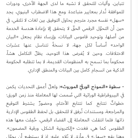
تتباين، وآليات للتحقق لا تشبه ما لدى الجهة الأخرى، ودورات
للموافقة تُدار بمعايير متباعدة. ومع هذا الاضطراب البنيوي، يجد
«سهل» نفسه مجرد مترجم يحاول التوفيق بين لغات لا تلتقي، في
حين أن التحوّل الرقمي الحقّ لا يتحقق إلا بإعادة هندسة الخدمة
من أصلها، وتوحيد قاموس البيانات، وإرساء نظام يجعل «البيان
الواحد» أساساً لكل جهة، لا نسخةً تتناسل عنها عشرات
الاختلافات. وحين لا يُفرض هذا التوحيد، يظلّ التكامل هشاً،
محكوماً بما تسمح به المنظومات القديمة، لا بما تتطلبه الحكومة
الذكية من انسجام كامل بين البيانات والمنطق الإداري.
- سطوة «النموذج الورقيّ الموروث»:
ولعلّ أعمق التحديات يكمن
في البيروقراطية الوراثية التي صُممت لها المعاملة منذ زمن الورق؛
خطواتٌ تتتابع كما تتتابع الأختام، وحضورٌ يشترط التوقيع
والمراجعة، ومستندات تُرفق لا للتحقق، بل لحفظ الطقوس الإدارية
ذاتها. فلما انتقلت المعاملة إلى الفضاء الرقمي، حُمِلت معها هذه
الطقوس كما هي، فغدت «إلكترونية الشكل، ورقية المضمون».
وهنا يقع «سهل» في مأزقٍ لا يُلام عليه: إذ لا يستطيع أن يحوّل