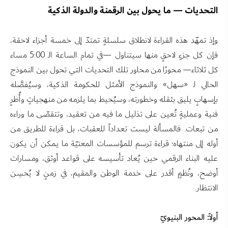
التحديات — ما يحول بين الرقمنة والدولة الذكية
وإذ تمهّد هذه القراءة لانطلاق سلسلةٍ تمتدّ إلى خمسة أجزاء لاحقة،
فإن كل جزءٍ لاحقٍ منها سيتناول —في تمام الساعة الـ 5:00 مساء
كل ثلاثاء— محورًا من محاور تلك التحديات التي تحول بين النموذج
الحالي لـ «سهل» والنموذج الأمثل للحكومة الذكية، وسيُفصَّله
بإسهابٍ يليق بثقله وخطورته، وسيُحيط بما يلزمه من منهجياتٍ وأُطرٍ
فنية وعمليةٍ تُعين على تذليل ما فيه من تعقيد، وتتقصّى ما وراءه
من تبعات. فالمسألة ليست تعداداً للعقبات، بل قراءة للطريق من
أوله إلى منتهاه؛ قراءة ترسم للمؤسسات المعنيّة ما يمكن أن يكون
عليه البناء الرقمي حين يُعاد تأسيسه على قواعد أوثق، ومسارات
أوضح، ونُظمٍ أقدر على خدمة الوطن والمقيم، في زمنٍ لا يُحسِن
الانتظار.
أولاً: المحور البنيويّ