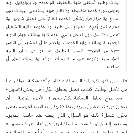
بيانات وطنية تُستقى منها «الحقيقة الواحدة»، ولا بروتوكول دولة
يفرض دورة خدمة منضبطة، ولا نظام هوية يستدعي البيانات دون
نماذج، ولا مركز قرار يُشغّل الخدمة تلقائياً متى تحقق شرطها، ولا
محرك تنبؤ يُدرِك الاحتياج قبل طلبه، ولا حكومة ذاتية التشغيل
تعمل بالاتساق دون تدخل بشري. هذه كلها وظائف جهاز الدولة
الرقمية، لا وظائف بوابة الخدمات. وأخطر ما في المشهد أن الناس
—بحسن الظن— تنسب للتطبيق ما هو من شأن البنية
المؤسسية، وتلومه على ما لا يملك أدواته، ولا يملك الحق في
صناعته.
فالتساؤل الذي تقود إليه السلسلة: ماذا لو لم تُعَد هيكلة الدولة رقمياً
من الأصل، وظلّت الأنظمة تعمل بمنطق الجُزُر؟ هل يمكن لـ«سهل»
—بعد طرح الحلول الممكنة لكلّ محور في الأجزاء القادمة— أن
يتجاوز دوره كنافذة، وأن ينهض بما لا تنهض به البنية المؤسسية من
تحوّل شامل؟ ذلك هو السؤال الذي يقف عند خاتمة الطريق،
وسنعود إليه في نهاية هذه السلسلة لنرى: هل يُعاد تعريف «سهل»
ليضيق بما يضيق به اليوم ويتسع لما ينبغي، أم تُعاد صياغة الدولة