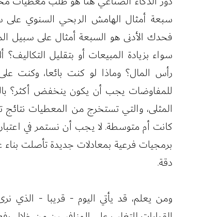
دور الذكاء الصناعي هنا هو طلب معطيات مخت
سبعة أمثال الهامش الربحي السنوي على سب
فحدك الأدنى هو السبعة أمثال على سبيل المثا
سواء بزيادة المبيعات أو بتقليل التكاليف؟ أ
رأس المال؟ وماذا لو كنت بائعا، وكنت على 
للمفاوضات يجب أن يكون ينخفض أكثر؟ بالطب
المثلى، والتي تستخرج من المعطيات نتائج تس
كانت أم متوسطة. لا يجب أن نستمر في اعتبار 
برمجيات فرعية بمعادلات جديدة تأصلت بناء عل
دقة.
ومن يعلم، قد يأتي اليوم - قريبا - الذي نر
القرارات للتغلب على المنافسين من خلال ر