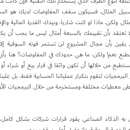
لفة لنوع الطرف الذي يستخدم تلك التقنية. فإن كانت مع
يل المثال، فسيكون سقف المفاوضات لديك هو السبعة
ل. ولكن، ماذا لو كنت شاريا، وبيدك القدرة المالية وال
لا تعتقد بأن تقييمك بالسبعة أمثال ليس ما يجب أن يكو
يقين بأن مجال المشروع لن تستمر قوته السوقية إلا ل
ع نعم! ولكن، ما هي حدودك في المفاوضات؟ هنا يأتي د
تطيع من خلالها أن تكون واثقا في قرار بيع أو شراء أ
البرمجيات لتقوم بتكرار عملياتنا الحسابية فقط، بل علين
ى معطيات مختلفة ومستخرجة من خلال البرمجيات الأولية، 
ى به الذكاء الصناعي يقود قرارات شركات بشكل كامل، و
فع الحصة السوقية، ولتحقيق أعلى سقف ربحي.