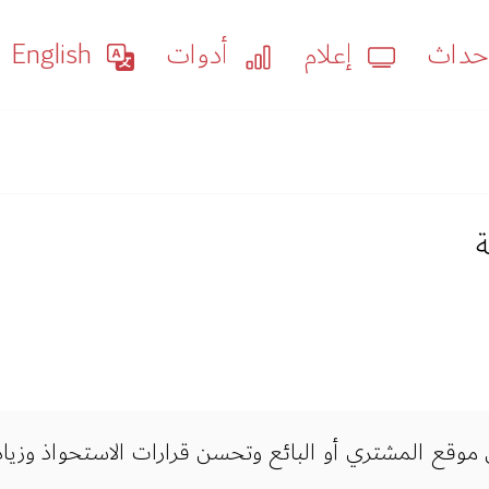
داث
إعلام
أدوات
English
ة
وقع المشتري أو البائع وتحسن قرارات الاستحواذ وزياد