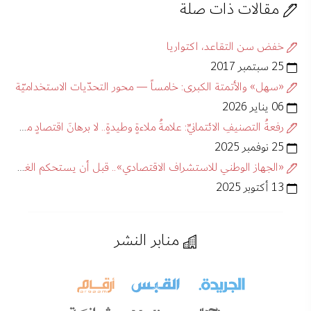
مقالات ذات صلة
خفض سن التقاعد، اكتواريا
25 سبتمبر 2017
«سهل» والأتمتة الكبرى: خامساً — محور التحدّيات الاستخداميّة
06 يناير 2026
رفعةُ التصنيفِ الائتمانيِّ: علامةُ ملاءةٍ وطيدةٍ.. لا برهانَ اقتصادٍ مستدامٍ
25 نوفمبر 2025
«الجهاز الوطني للاستشراف الاقتصادي».. قبل أن يستحكم الغياب
13 أكتوبر 2025
منابر النشر