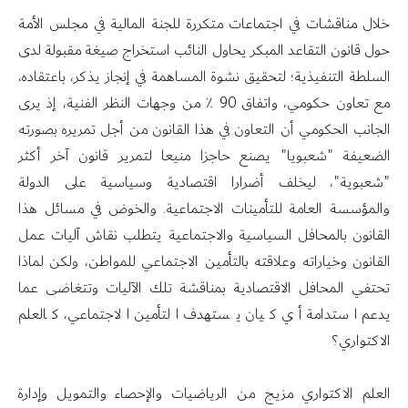
خلال مناقشات في اجتماعات متكررة للجنة المالية في مجلس الأمة
حول قانون التقاعد المبكر يحاول النائب استخراج صيغة مقبولة لدى
السلطة التنفيذية؛ لتحقيق نشوة المساهمة في إنجاز يذكر، باعتقاده،
مع تعاون حكومي، واتفاق 90 ٪ من وجهات النظر الفنية، إذ يرى
الجانب الحكومي أن التعاون في هذا القانون من أجل تمريره بصورته
الضعيفة "شعبويا" يصنع حاجزا منيعا لتمرير قانون آخر أكثر
"شعبوية"، ليخلف أضرارا اقتصادية وسياسية على الدولة
والمؤسسة العامة للتأمينات الاجتماعية. والخوض في مسائل هذا
القانون بالمحافل السياسية والاجتماعية يتطلب نقاش آليات عمل
القانون وخياراته وعلاقته بالتأمين الاجتماعي للمواطن، ولكن لماذا
تحتفي المحافل الاقتصادية بمناقشة تلك الآليات وتتغاضى عما
يدعم استدامة أي كيان يستهدف التأمين الاجتماعي، كالعلم
الاكتواري؟
العلم الاكتواري مزيج من الرياضيات والإحصاء والتمويل وإدارة