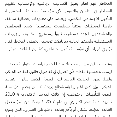
المخاطر، فهو نظام يطبق الأساليب الرياضية والإحصائية لتقييم
المخاطر في التأمين والتمويل لأي مؤسسة تستهدف استمرارية
التأمين الاجتماعي التكافلي، ويعتمد على معلومات إحصائية سابقة،
دارسا المعطيات ومتنبأ بمعلومات مستقبلية كعدد الموظفين
والمتقاعدين الجدد مستقبلا، تنبؤاً يستخرج التكاليف والإيرادات
المستقبلية وقيمتها الحالية بمعادلات تمويلية؛ لخفض المخاطر التي
تؤثر في قرارات أي مؤسسة تأمين اجتماعي، كقانون التقاعد المبكر.
وبناء عليه فإن من الواجب اقتصاديا اعتبار دراسات اكتوارية جديدة–
ليست محاسبية فقط– لأي تعديل في تفاصيل قانون التقاعد المبكر،
ولكيلا يطول الحديث المعقد لدى العامة، فكيف لقانون التقاعد
المبكر– وإن كان اختياريا باستقطاع يزيد 2 ٪– أن يخدم المؤسسة
العامة للتأمينات الاجتماعية إن كانت الدراسة الاكتوارية في 2010
تشهد بداية عجز اكتواري في عام 2067 ؟ وماذا عن تنبؤ معدل
الفائدة المرتبط بشكل أو بآخر بفائدة الاحتياطي الفدرالي، الذي بدوره