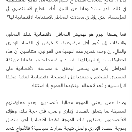
يؤثر في نتائج معادلات استخراج القيم الحالية من القيم المستقبلية
في تلك الدراسات؟ وماذا عن التنبؤ بأداء القطاع الاستثماري في
المؤسسة، الذي يؤثر في معدلات المخاطر بالاستدامة الاقتصادية لها؟
فما يقلقنا اليوم هو تهميش المحافل الاقتصادية لتلك المحاور،
والالتفات إلى أمور أقل موضوعية، كالخوض في الفساد الإداري
والمالي، إن وجد؛ لتمرير هذه النوعية من القوانين، متناسين أن هذه
الخطوة ليست إلا تبريرا لهذا الفساد، وانضماما حتميا له! ماذا عن ثقة
المواطن بكل من يسعى ليحقق له مصالحه الاقتصادية على
المستوى الشخصي، متعديا على المصلحة الاقتصادية العامة، مخلفا
آثارا سلبية واقعة لا محالة، ليتكبدها الجميع بلا استثناء.
وماذا عمن يعتلي الموجة مطالبا اقتصادييها بعدم معارضتهم
المسبقة لما يتعلق بالفساد الإداري والمالي، فأي حجة تلك، وهؤلاء
الاقتصاديون يصنفون تلك الموجة تخبطا اقتصاديا آخر، يلتصق
بموجة الفساد الإداري والمالي نتيجة لقرارات سياسية؟ فالأمواج تتحد