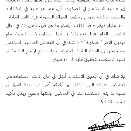
لشبه ثبات القيمة السوقية عوامل عدة، على رأسها عامل الجاذبية!
إن جاذبية الاستثمار في الصكوك أقل مما هو عليه في الاكتتاب؛
والسبب في ذلك يعود إلى تفاوت العوائد السنوية. فإن كانت الغاية -
١٠٠ مليار دولار - قد تكلف أرامكو ما هو قريب من ٥٪ في حال
الاكتتاب العام، فما الاحتمالية في أنها ستكلف ذات النسبة أمام
البديل الآخر "الصكوك"؟ لا شك في أن انخفاض الجاذبية للاستثمار
سينخفض في الحالة الثانية، انخفاضا يتزامن مع ارتفاع التكلفة في
نسبة الاستغناء لتحقيق غاية الـ ١٠٠ مليار.
ولا شك في أن جدوى الاستدانة أمثل في حال كانت الاستفادة من
انخفاض العوائد التي تتكفل بها أرامكو أعلى من قيمة الفرق في
نسبة ما يتم الاستغناء عنه في الحالتين. ولكنها بالطبع وبكل تأكيد
ليست كذلك!