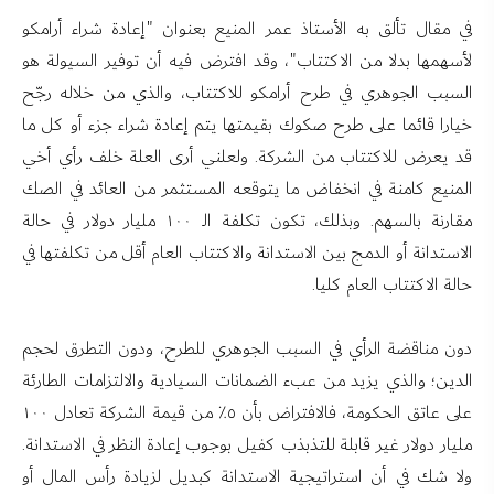
في مقال تألق به الأستاذ عمر المنيع بعنوان "إعادة شراء أرامكو
لأسهمها بدلا من الاكتتاب"، وقد افترض فيه أن توفير السيولة هو
السبب الجوهري في طرح أرامكو للاكتتاب، والذي من خلاله رجّح
خيارا قائما على طرح صكوك بقيمتها يتم إعادة شراء جزء أو كل ما
قد يعرض للاكتتاب من الشركة. ولعلني أرى العلة خلف رأي أخي
المنيع كامنة في انخفاض ما يتوقعه المستثمر من العائد في الصك
مقارنة بالسهم. وبذلك، تكون تكلفة الـ ١٠٠ مليار دولار في حالة
الاستدانة أو الدمج بين الاستدانة والاكتتاب العام أقل من تكلفتها في
حالة الاكتتاب العام كليا.
دون مناقضة الرأي في السبب الجوهري للطرح، ودون التطرق لحجم
الدين؛ والذي يزيد من عبء الضمانات السيادية والالتزامات الطارئة
على عاتق الحكومة، فالافتراض بأن ٥٪ من قيمة الشركة تعادل ١٠٠
مليار دولار غير قابلة للتذبذب كفيل بوجوب إعادة النظر في الاستدانة.
ولا شك في أن استراتيجية الاستدانة كبديل لزيادة رأس المال أو