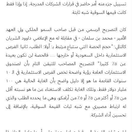
تسييل جزء منه أمر حاضر في قرارات الشركات المدرجة، إذا وإذا فقط
كانت قيمها السوقية شبه ثابتة.
كان التصريح الرسمي من قبل صاحب السمو الملكي ولي العهد
الأمير - محمد بن سلمان - في مقابلة له مع الإعلامي داوود الشريان
كالتالي: "حجم الحصة التي ستباع مرتبط بـ: أولا: الطلب، ثانيا: الفرص
الاستثمارية داخل السعودية أو خارجها ….. فالحصة لن تكون بعيدة
عن ٥٪ كثيرا." التصريح المصاحب للتيقن التام بأن لصندوق
الاستثمارات العامة رؤية واضحة تخص الفرص الاستثمارية في الـ ١٠
سنوات القادمة ما هو إلا دليل واضح بأن الغاية الحالية هي ١٠٠
مليار دولار فقط، وتلك الغاية تكلف الاستغناء عن ما هو نسبته أقل
من ٥٪ أو أكثر من ٥٪ أو ٥٪ من أرامكو، وهي ما يحدده الطلب والذي
له ارتباط مصيري مع شبه ثبات القيمة السوقية، بالإضافة إلى
تحسين أداء الشركة.