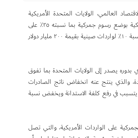
اد العالمي، الولايات المتحدة الأمريكية
والصين. نتجت هذه المناوشات جراء ما تم سنه من رسوم جمركية. إذ قامت الولايات المتحدة الأمريكية بوضع رسوم جمركية بما نسبته ٢٥٪ على
واردات صينية تقدر قيمتها بحوالي ٣٤ مليار دولار سنويا. تزامنا مع مواشكتها على زيادة رسوم جمركية بنسبة ١٠٪ لواردات صينية بقيمة ٢٠٠ مليار دولار
دوره يصدر إلى الولايات المتحدة بما تفوق
المتحدة، والذي ينتج عنه انخفاض ناتج الصادرات
ذي يتسبب في رفع كلفة الاستدانة ويخفض نسبة
ركية على الواردات الأمريكية، والتي تصل