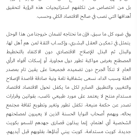
بل من اختصاص من تكلفهم استراتيجيات هذه الرؤية لتحقيق
أهدافها التي تصب في صالح الاقتصاد الكلي وحسب.
وفي ضوء كل ما سبق، فإن ما نحتاجه لضمان خروجنا من هذا الوحل
يتمثل في تمكين العقل البشري، وإكساب الثقة لمن هم أهل لها،
والبذل ثم البذل للإصلاح الاقتصادي دون الاكتفاء بالتخطيط
المصطنع بغرض مواكبة تطور دول مجاورة، أو إسكات أفواه الرأي
العام. لا تنكأ الجرح دون تضميده، فجميعنا على يقين تام بمصدر
العلة وسبب الداء، نسعى بشفافية تامة ونية صادقة قاصدة الإصلاح
والتغيير، والتطبيق الصارم لكل ما يكفل تحول الاقتصاد لاقتصاد
مستدام منتج لا يعتمد على مورد طبيعي ناضب، بقوانين وقرارات
تصدر عن حكمة منيعة، تكفل تطور وتغير وتطويع ثقافة مجتمع
بحاله، وبهمم أصحاب النوايا الحسنة الذين لا يعيرون لمصلحتهم
الشخصية أي اهتمام، إنما يبذلون قصارى جهدهم للسمو بكويت
جديدة، كويت مستدامة، كويت يبني أبناؤها، بقلوبهم قبل أيديهم،