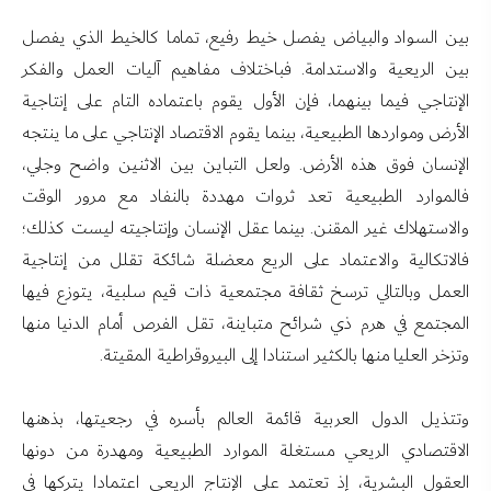
بين السواد والبياض يفصل خيط رفيع، تماما كالخيط الذي يفصل
بين الريعية والاستدامة. فباختلاف مفاهيم آليات العمل والفكر
الإنتاجي فيما بينهما، فإن الأول يقوم باعتماده التام على إنتاجية
الأرض ومواردها الطبيعية، بينما يقوم الاقتصاد الإنتاجي على ما ينتجه
الإنسان فوق هذه الأرض. ولعل التباين بين الاثنين واضح وجلي،
فالموارد الطبيعية تعد ثروات مهددة بالنفاد مع مرور الوقت
والاستهلاك غير المقنن. بينما عقل الإنسان وإنتاجيته ليست كذلك؛
فالاتكالية والاعتماد على الريع معضلة شائكة تقلل من إنتاجية
العمل وبالتالي ترسخ ثقافة مجتمعية ذات قيم سلبية، يتوزع فيها
المجتمع في هرم ذي شرائح متباينة، تقل الفرص أمام الدنيا منها
وتزخر العليا منها بالكثير استنادا إلى البيروقراطية المقيتة.
وتتذيل الدول العربية قائمة العالم بأسره في رجعيتها، بذهنها
الاقتصادي الريعي مستغلة الموارد الطبيعية ومهدرة من دونها
العقول البشرية، إذ تعتمد على الإنتاج الريعي اعتمادا يتركها في