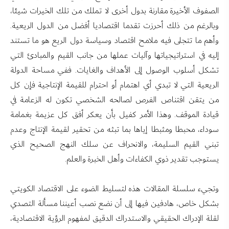
الصفوف الأخيرة مقارنة بدول أخرى لا تملك من تلك الخيرات شيئا،
وبالرغم من ذلك أحرزت تقدما اقتصاديا أفضل من الدول الريعية.
وأهم ما تتجلى فيه ملامح اقتصاد وسياسة دول الريع هو ما تستند
إليه في استراتيجياتها وآليات عملها من جانب القيم والمبادئ التي
تشكل أسلوب الوصول إلى الأهداف والغايات. ففي مساحة الدولة
الريعية التي لا تبدي أي اهتمام أو احترام للقيمة الإنتاجية فإن كل
من يتقن اقتناص الفرص لصالحه الشخصي تكون له الزعامة في
قيادة الموقف. وهذا الأمر كفيل بأن يعكر أفق كل عزيمة بغمامة
سوداء، محبطا ومثبطا إياها بما تبثه من تحقير لقيمة الإنتاج وعدم
تبني القيم السليمة، والانحراف عن سلك النهج الصحيح الذي
يستوجب تقدير ذوي الكفاءات وأهل الخبرة والعلم.
وتجيء سلسلة المقالات هذه لتسليط الضوء على الاقتصاد الكويتي
بشكل خاص، هادفين فيها إلى أن نضع نصب أعيننا مسألة التصدي
لقلة الإدراك الحقيقي والاستدراك الدقيق لمفهوم الرؤية الاقتصادية،