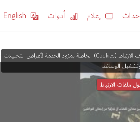
داث
إعلام
أدوات
English
قد يستخدم عرض هذا المحتوى ملفات تعريف الارتباط (Cookies) الخاصة بمزود الخدمة لأغراض التحليلات
تشغيل الوسائط.
ول ملفات الارتباط