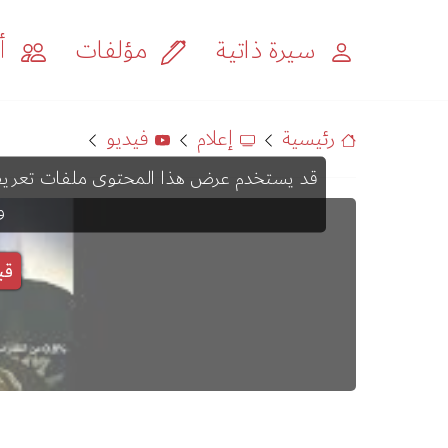
سيرة ذاتية
مؤلفات
أح
رئيسية
إعلام
فيديو
و
قب