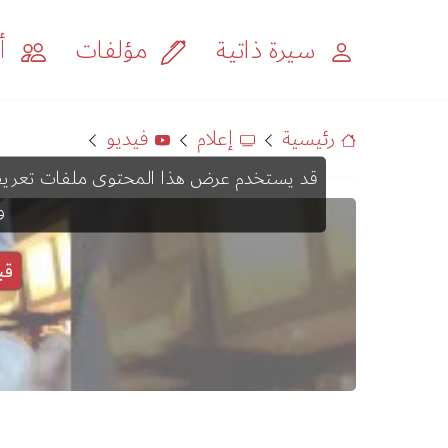
سيرة ذاتية
مؤلفات
أح
رئيسية
إعلام
فيديو
و
قب