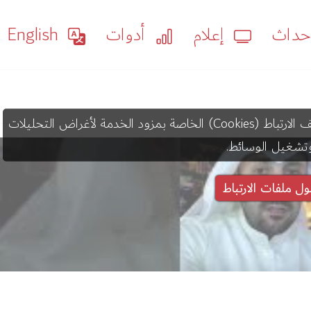
داث
إعلام
أدوات
English
قد يستخدم عرض هذا المحتوى ملفات تعريف الارتباط (Cookies) الخاصة بمزود الخدمة لأغراض التحليلات
تشغيل الوسائط.
ول ملفات الارتباط