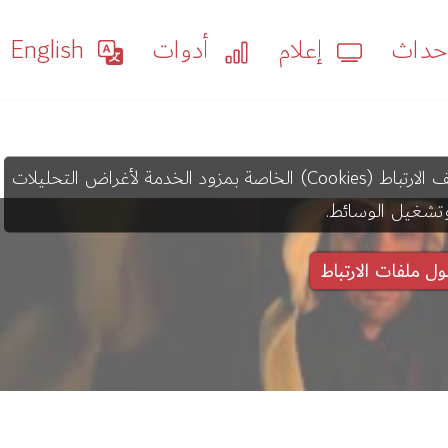
داث
إعلام
أدوات
English
قد يستخدم عرض هذا المحتوى ملفات تعريف الارتباط (Cookies) الخاصة بمزود الخدمة لأغراض التحليلات
تشغيل الوسائط.
ول ملفات الارتباط