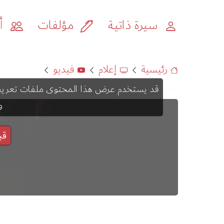
سيرة ذاتية
مؤلفات
أح
رئيسية
إعلام
فيديو
و
قب