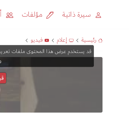
سيرة ذاتية
مؤلفات
أح
رئيسية
إعلام
فيديو
و
قب