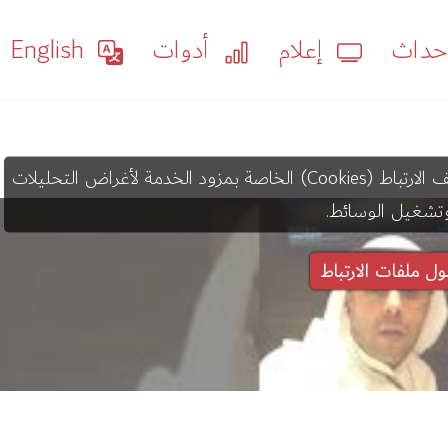
داث
إعلام
أدوات
English
قد يستخدم عرض هذا المحتوى ملفات تعريف الارتباط (Cookies) الخاصة بمزود الخدمة لأغراض التحليلات
تشغيل الوسائط.
ول ملفات الارتباط