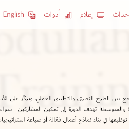
داث
إعلام
أدوات
English
مكثفة تجمع بين الطرح النظري والتطبيق العملي، وتركّز على
رة والمتوسطة. تهدف الدورة إلى تمكين المشاركين—سو
توظيفها في بناء نماذج أعمال فعّالة أو صياغة استراتيجيات 