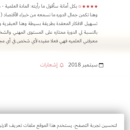
بكل أمانة سأقول ما رأيته: المادة العلمية -
وهنا تكمن جمال الدوره ما نسمعه من خبراء الأقتصاد 
تسهيل الافكار المعقدة بطريقة بسيطة وهنا العبقرية وال
بالنسبة لي الدورة ممتازه على المستوى المهني والشخص
معرفتي العلميه فهي فعلا مفيده لأي شخص في أي مجال 
سبتمبر 2018
إشعارات
لتحسين تجربة التصفح، يستخدم هذا الموقع ملفات تعريف الارتباط (Cookies) الخاصة بالتحليلات وعرض الوسائط. يمكنك اختيار ما إذا كنت ترغب بالسماح ب