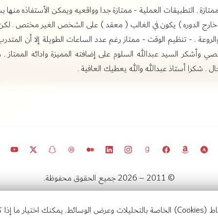
 ممتازة . التطبيقات العملية - ممتازة جدا وواقعيه ويمكن الأستفاذه منه
( خارج الدوره ) يكون في الغالب ( معقد ) على الشخص الغير مختص . لكن
روعة . - تنظيم الوقت - ممتاز رغم عدد الساعات الطويلة إلا أن المتدرب ل
ي وأشكر السيد عبدالله السلوم على إضافته المميزة وادائه الممتاز . وو
. شكرا أستاذ عبدالله والله يعطيك العافية .
© 2011 – 2026 جميع الحقوق محفوظة.
مرصد السياسات في الكويت
استخدامها.
تواصل
إشعارات
إعدادات الخصوصية