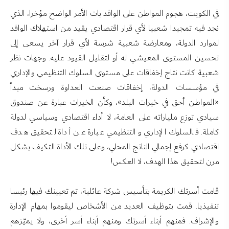
في الكويت، هجوم المواطن على الوافد بات الأمر الواضح مؤخرا، الذي
نجد فيه تمجيدا شعبيا لأي قرار اقتصادي يقيد من استهلاك الوافد
لموارد الدولة، ومعارضة شعبية شرسة لأي قرار آخر يسعى إلى
تحسين المستوى المعيشي له أو لتقليل القيود عليه. وجهات نظر
شعبية كانت نتاج إخفاقات على مستوى السلوك التنظيمي والإداري
في مؤسسات الدولة، إخفاقات صنعت العداوة ورسخت مبدأ
«المواطن أحق في خيرات البلد»، وكأن الخيرات عبارة عن صندوق
سيادي توزع ملياراته على العامة، لا أداء اقتصادي وسياسي لدولة
كاملة. فالسلوك الإداري والتنظيمي عبارة عن أداة لتحقيق هدف
اقتصادي كرفع إجمالي الناتج المحلي، وعلى تلك الأداة التكيف بشكل
مرن لتحقيق هذا الهدف، لا العكس!
قامت أسرتك الكريمة بتأسيس شركة عائلية، تم تعيينك فيها رئيسا
تنفيذيا. قمت بتوظيف العديد من الأشخاص ليقوموا بمهام الإدارة
والإشراف. فمنهم أبناء أسرتك ومنهم أبناء أسر أخرى، ولا يميّزهم