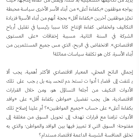
يزيد من تكاليفها التشغيلية بلا شك، ويقلل من كفاءة إنتاجها، حيث
يواجه موظفون «بكفاءة أعلى» من أبناء الأسر الأخرى سياسة محبطة
تميّز موظفين آخرين «بكفاءة أقل» بحجة أنهم من أبناء الأسرة! فزيادة
التكاليف وانخفاض كفاءة الإنتاج كانا سببا رئيسيا في تقليل أرباح
الشركة في السنة الثانية، مسببة إخفاقات «على المستوى
الاقتصادي». الانخفاض في الربح، الذي مس جميع المستثمرين من
أبناء الأسرة، كان هو تكلفة سياسات مماثلة!
إجمالي الناتج المحلي، المعيار الاقتصادي الأكثر أهمية، يجب ألا
يلتفت إلى قضايا أدوات تستخدم لتحسينه بل يجب على تلك
الأدوات التكيف من أجله! التساؤل هو، ومن خلال القرارات
الاقتصادية، هل يجب تفضيل «مواطن بكفاءة أقل» على «وافد
بكفاءة أعلى» على حساب «جميع المواطنين»؟ أم علينا إصلاح تلك
الأدوات تزامنا مع قرارات تهدف إلى تحويل السوق من مغلقة إلى
مفتوحة؛ السوق التي لا تمييز فيها بين الوافد والمواطن؛ والذي به
تخلق المنافسة الشرسة الداعمة لاقتصاد مستدام؟