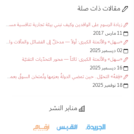
مقالات ذات صلة
زيادة الرسوم على الوافدين وكيف نبني بيئة تجارية تنافسية مستدامة؟
11 مارس 2017
«سهل» والأتمتة الكبرى: أولاً — مدخلٌ إلى الفضائل والمآلات والتحدّيات
02 ديسمبر 2025
«سهل» والأتمتة الكبرى: ثالثاً — محور التحدّيات التقنيّة
16 ديسمبر 2025
«فِقهُ» التحوّل.. حين تمضي الدولةُ بعزمها وتُمتحَن السوقُ بعمقها
18 نوفمبر 2025
منابر النشر