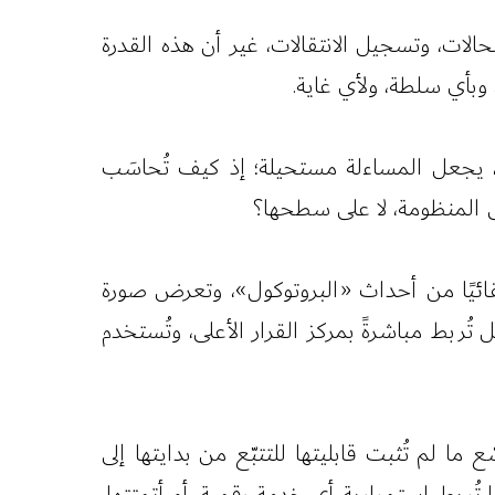
حالات، وتسجيل الانتقالات، غير أن هذه القدرة
وبأي سلطة، ولأي غاية.
ر، يجعل المساءلة مستحيلة؛ إذ كيف تُحاسَب
ق المنظومة، لا على سطحها؟
تلقائيًا من أحداث «البروتوكول»، وتعرض صورة
بل تُربط مباشرةً بمركز القرار الأعلى، وتُستخدم
ما لم تُثبت قابليتها للتتبّع من بدايتها إلى
تُربط استمرارية أي خدمة رقمية، أو أتمتتها،