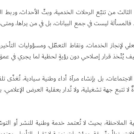
الثالث من تتبّع الرحلات الخدمية، وبثّ الأحداث، وربط ال
فالمسألة ليست في جمع البيانات، بل في من يراها، ومتى، 
علي لإنجاز الخدمات، ونقاط التعطّل، ومسؤوليات التأخي
يف يُتّخذ قرار إصلاحي دون رؤيةٍ لحظية لما يجري في عم
ف الاجتماعات، بل بإنشاء مرآة أداء وطنية سيادية، تُغذّى 
رآةٌ لا تتبع جهة تشغيلية، ولا تُدار بعقلية العرض الإعلامي، 
 الملاحظة، بحيث لا تُعتمد خدمة وطنية للنشر أو التوسّع 
الات خطأ متّسقة، ومؤشرات زمنية لا تقبل التأويل. وعندما 