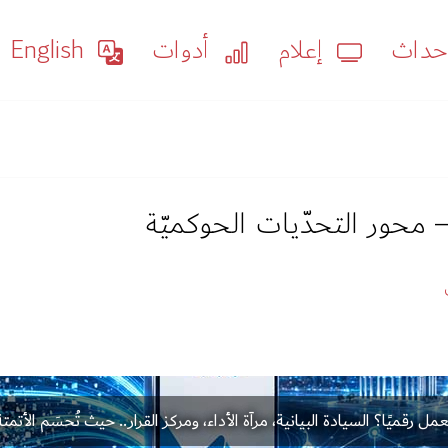
داث
إعلام
أدوات
English
 محور التحدّيات الحوكميّة
 رقميًا؟ السيادة البيانية، مرآة الأداء، ومركز القرار.. حيث تُحسَم الأتمتة 