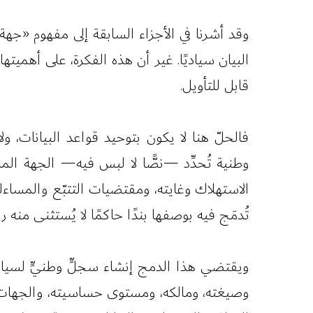
وقد أشرنا في الأجزاء السابقة إلى مفهوم «جهة 
البيان سياديًا. غير أن هذه الفكرة، على أهميته
قابل للتأويل.
فالحلّ هنا لا يكون بتوحيد قواعد البيانات، 
وطنية تُحدِّد —نصًّا لا لبس فيه— الجهة الما
الاستهلاك وغايته، ومقتضيات التتبّع والمساءلة 
تُدمَج فيه بوصفها بندًا حاكمًا لا يُستثنى منه رب
ويقتضي هذا الدمج إنشاء سجلٍّ وطنيٍّ لسيادة 
وصيغته، ومالكه، ومستوى حساسيته، والجهات 