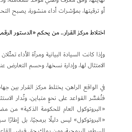
أو ترقيتها، بمؤشرات أداء منشورة، يصبح التحسين ض
اختلاط مركز القرار.. من يحكم «الدستور الرق
وإذا كانت السيادة البيانية ومرآة الأداء تمث
الامتثال لها، وإدارة نسخها، وحسم التعارض عن
في الواقع الراهن، يختلط مركز القرار بين جه
فتُفسَّر القواعد على نحوٍ متباين، وتُدار الاس
«البروتوكول العام للحكومة الذكية» من مضمونه
«البروتوكول» ليس دليلًا برمجيًا، بل إطارًا س
السطور البرمجية، ومن يملك حق فرض القاعدة ا