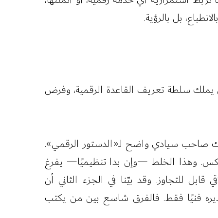
انطباع، بل بالرؤية.
 فمن يملك سلطة تعريف القاعدة الرقمية، وفرض
 هناك صاحب سيادي واضح لـ«الدستور الرقمي».
لا العكس. وهذا الخلط —وإن بدا تنظيميًا— يفرغ
قابل للتجاوز. وقد بيّنا في الجزء الثاني أن
ً تُديره فنيًا فقط. فالفرق شاسع بين من يكتب