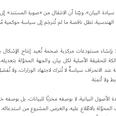
سيادة البيان»، وبيّنا أن الانتقال من «صورة المستند» إل
ا الهندسية، تظل ناقصة ما لم تُترجَم إلى سياسة حوكمية مُلز
ولا بإنشاء مستودعات مركزية ضخمة تُعيد إنتاج الإشكال
لكة للحقيقة الأصلية لكل بيان، والجهة المخوّلة بتعديله
عند الانحراف. سياسةٌ لا تُترك لاجتهاد الوزارات، ولا تُف
ط ولا أتمتة.
الأصول البيانية، لا بوصفه مخزنًا للبيانات، بل بوصفه خر
المخوّلة بالاطّلاع عليه، والغرض المشروع من استدعائه