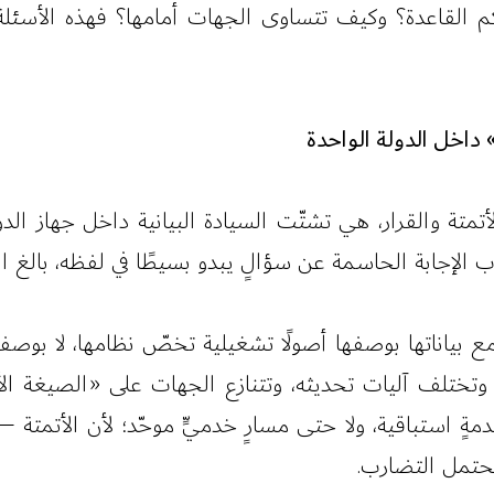
القاعدة؟ وكيف تتساوى الجهات أمامها؟ فهذه الأسئلة لي
» داخل الدولة الواحدة
الأتمتة والقرار، هي تشتّت السيادة البيانية داخل جهاز ا
اب الإجابة الحاسمة عن سؤالٍ يبدو بسيطًا في لفظه، بالغ 
بياناتها بوصفها أصولًا تشغيلية تخصّ نظامها، لا بوصفها
 وتختلف آليات تحديثه، وتتنازع الجهات على «الصيغة ال
 خدمةٍ استباقية، ولا حتى مسارٍ خدميٍّ موحّد؛ لأن الأتم
تحتمل التضارب.