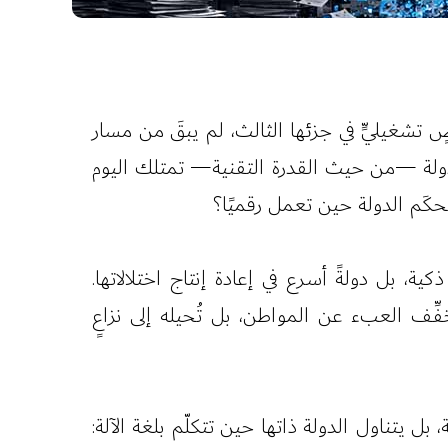
ٍ تشغيليٍّ في جزئها الثالث، لم يبقَ من مسار
دولة —من حيث القدرة التقنية— تمتلك اليوم
حكَم الدولة حين تعمل رقميًا؟
ة، بل دولةً أسرع في إعادة إنتاج اختلالاتها.
خفِّف العبء عن المواطن، بل تُحيله إلى نزاعٍ
ل يتناول الدولة ذاتها حين تتكلّم بلغة الآلة: