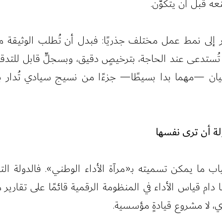
عه قبل أن يتكوّن.
ّر إلى نمط عمل مختلف جذريًا: فبدل أن تُطلب الوثيقة
، تُستدعى عند الحاجة، بترخيصٍ دقيق، وبسجلٍّ قابل للتدق
 —مهما بدا بسيطًا— جزءًا من نسيج سيادي تُدار به شؤ
ولة أن ترى نفسها
ياب ما يمكن تسميته بـ«مرآة الأداء الوطني». فالدولة ال
ا دام قياس الأداء في المنظومة الرقمية قائمًا على تقارير 
، لا مشروع قيادةٍ مؤسسية.