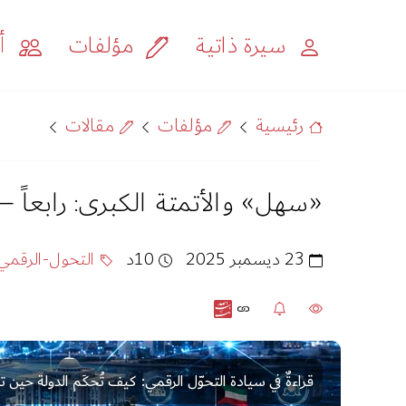
سيرة ذاتية
مؤلفات
أح
رئيسية
مؤلفات
مقالات
«سهل» والأتمتة الكبرى: رابعاً —
23 ديسمبر 2025
10د
التحول-الرقمي
قراءةٌ في سيادة التحوّل الرقمي: كيف تُحكَم الدولة حين تعمل