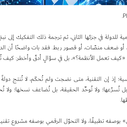
ة للدولة في جزئها الثاني، ثم ترجمة ذلك التفكيك إلى نبض
، أو ضعف منصّات، أو قصور ربط. فقد بات واضحًا أن ال
ل «كيف تعمل الأنظمة؟»، بل في سؤالٍ أدقّ وأخطر: كيف تُ
؛ إذ إن التقنية، متى نضجت ولم تُحكَم، لا تُنتج دولةً ذكي
 تُسرّعها؛ ولا تُوحِّد الحقيقة، بل تُضاعف نسخها؛ ولا تُ
ا.
 بوصفه تطبيقًا، ولا التحوّل الرقمي بوصفه مشروع تقنية، ب