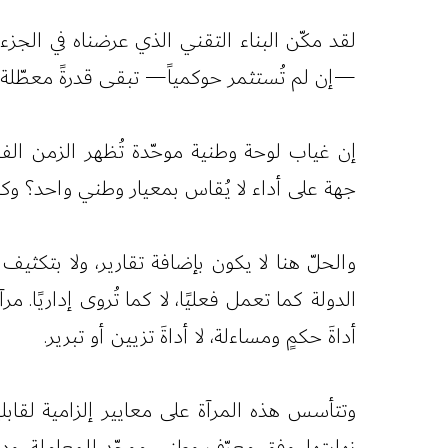
لقد مكّن البناء التقني الذي عرضناه في الجزء 
—إن لم تُستثمر حوكمياً— تبقى قدرةً معطّلة. 
إن غياب لوحة وطنية موحّدة تُظهر الزمن الف
جهة على أداء لا يُقاس بمعيار وطني واحد؟ وك
والحلّ هنا لا يكون بإضافة تقارير، ولا بتكثي
الدولة كما تعمل فعليًا، لا كما تُروى إداريًا. م
أداةَ حكمٍ ومساءلة، لا أداةَ تزيين أو تبرير.
وتتأسس هذه المرآة على معايير إلزامية لقابلية
نهايتها، وفق معرّف وطني موحّد للمعاملة، ودل