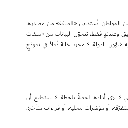
 من المواطن، تُستدعى «الصفة» من مصدرها
يق. وعندئذٍ فقط، تتحوّل البيانات من «ملفات
ون الدولة، لا مجرد خانة تُملأ في نموذجٍ
تي لا ترى أداءها لحظةً بلحظة، لا تستطيع أن
متفرّقة، أو مؤشرات محلية، أو قراءات متأخرة،