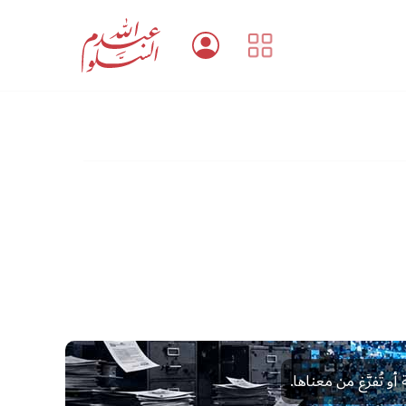
أو تُفرَّغ من معناها.