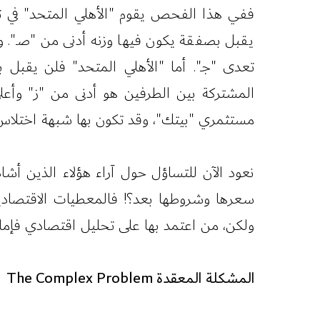
ففي هذا الفحص يقوم "الأهلي المتحد" في تق
يقبل بصفقة يكون فيها وزنه أدنى من "صـ". وف
تعدى "جـ". أما "الأهلي المتحد" فلن يقبل 
المشتركة بين الطرفين هو أدنى من "ز" وأعل
مستثمري "بيتك"، وقد تكون بها شبهة اختلا
نعود الآن للتساؤل حول آراء هؤلاء الذين أش
سعرها وشروطها بعد؟! فالمعطيات الاقتصادي
ولكن، من اعتمد بها على تحليل اقتصادي فإما
المشكلة المعقدة The Complex Problem