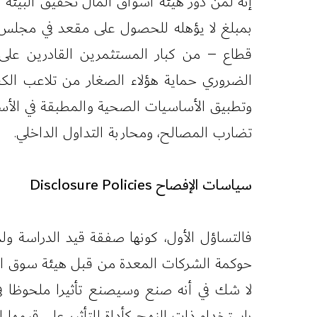
إنه لمن دور هيئة أسواق المال تحقيق البيئة
بمبلغ لا يؤهله للحصول على مقعد في مجلس إد
قطاع – من كبار المستثمرين القادرين على 
الضروري حماية هؤلاء الصغار من تلاعب الكب
وتطبيق الأساسيات الصحية والمطبقة في الأس
تضارب المصالح، ومحاربة التداول الداخلي.
سياسات الإفصاح Disclosure Policies
فالتساؤل الأول، كونها صفقة قيد الدراسة ول
حوكمة الشركات المعدة من قبل هيئة سوق الم
لا شك في أنه صنع وسيصنع تأثيرا ملحوظا في
باستخدام ذات النهج كأداة للتأثير على قيمها ا