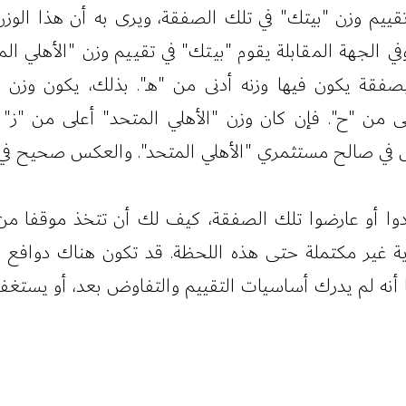
ييم وزن "بيتك" في تلك الصفقة، ويرى به أن هذا الوزن 
ي الجهة المقابلة يقوم "بيتك" في تقييم وزن "الأهلي ال
بصفقة يكون فيها وزنه أدنى من "هـ". بذلك، يكون وزن
ى من "ح". فإن كان وزن "الأهلي المتحد" أعلى من "ز"
س في صالح مستثمري "الأهلي المتحد". والعكس صحيح في 
ادوا أو عارضوا تلك الصفقة، كيف لك أن تتخذ موقفا من
ة غير مكتملة حتى هذه اللحظة. قد تكون هناك دوافع لت
 أنه لم يدرك أساسيات التقييم والتفاوض بعد، أو يستغفل