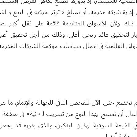
 الصحية للاستثمار، إذ بدورها تصنع تكافؤ الفرص الاست
ارة شركة مدرجة، أو بمبلغ لا تؤثر حركته في البيع وا
ذلك. ولأن الأسواق المتقدمة قائمة على ثقل أكبر لصغ
ار لتحقيق عائد ربحي أعلى، وذلك من أجل تحقيق أعلى نم
واق العالمية في مجال سياسات حوكمة الشركات المدرجة
م تخضع حتى الآن للفحص النافي للجهالة والإتمام، ما ه
ال أن تسمح بهذا النوع من تسريب لـ «نية» في صفقة، أو
 القيمة السوقية لهذين البنكين، والذي بدوره قد يجعل 
لسوقية أيضا.