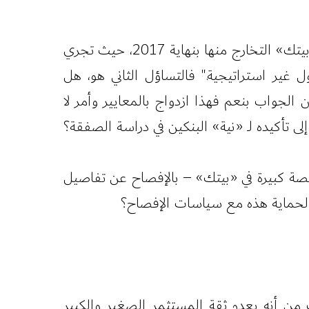
في الخبر نفسه صرح الرئيس التنفيذي بـ "أنه من الصعب الإفصاح عن طبيعة الأصول التي يستهدف «بيتك» التخارج منها بنهاية 2017، حيث تجري
 غير استراتيجية." فالتساؤل الثاني هو، هل
الجواب بنعم فهذا ازدواج بالمعايير وأمر لا
ى تأكيده لـ «نية» البنكين في دراسة الصفقة؟
صة كبيرة في «بيتك» – بالإفصاح عن تفاصيل
 الحماية هذه مع سياسات الإفصاح؟
 من أنه يعدم ثقة المستثمر الصغير والكبير