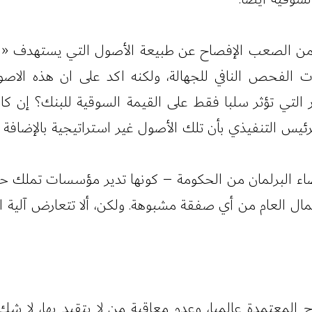
ات الفحص النافي للجهالة، ولكنه اكد على ان هذه الاصول
التي تؤثر سلبا فقط على القيمة السوقية للبنك؟ إن كان 
ئيس التنفيذي بأن تلك الأصول غير استراتيجية بالإضافة إل
اء البرلمان من الحكومة – كونها تدير مؤسسات تملك ح
المال العام من أي صفقة مشبوهة. ولكن، ألا تتعارض آلية
لمعتمدة عالميا، وعدم معاقبة من لا يتقيد بها، لا شك