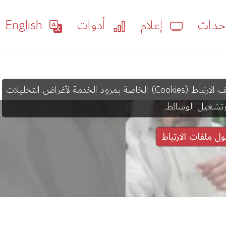
داث
إعلام
أدوات
English
قد يستخدم عرض هذا المحتوى ملفات تعريف الارتباط (Cookies) الخاصة بمزود الخدمة لأغراض التحليلات
تشغيل الوسائط.
ول ملفات الارتباط