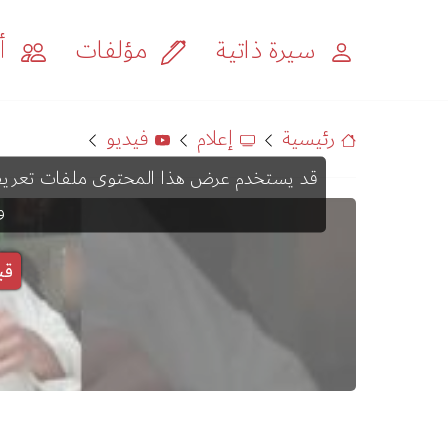
سيرة ذاتية
مؤلفات
أح
رئيسية
إعلام
فيديو
و
قب