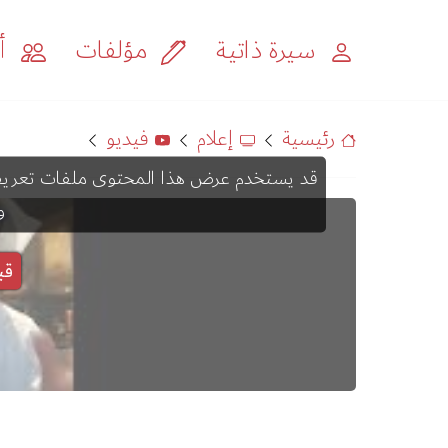
سيرة ذاتية
مؤلفات
أح
رئيسية
إعلام
فيديو
و
قب