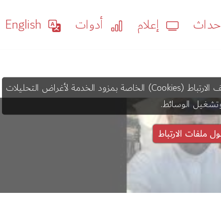
داث
إعلام
أدوات
English
قد يستخدم عرض هذا المحتوى ملفات تعريف الارتباط (Cookies) الخاصة بمزود الخدمة لأغراض التحليلات
تشغيل الوسائط.
ول ملفات الارتباط