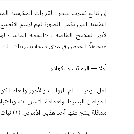
إن تتابع تسرب بعض القرارات الحكومية الجديدة
النفعية التي تكمل الصورة لهم لرسم الانطباع 
لأبرز الملامح الخاصة بـ «الخطة المالية» لو
متجاهلًا الخوض في مدى صحة تسريبات تلك الخط
أولا — الرواتب والكوادر
لعل توحيد سلم الرواتب والأجور وإلغاء الكو
المواطن البسيط. ولغمامة التسريبات، وباعتب
مماثلة ينتج عنها أحد هذين الأمرين: (١) ثبات أو (٢) انخفاض إجمالي المصروفات في بند الرواتب.