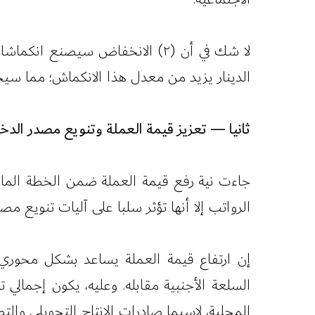
لا شك في أن (٢) الانخفاض سيصن
الدينار يزيد من معدل هذا الانكماش؛ مما سيحا
ثانيا — تعزيز قيمة العملة وتنويع مصدر الدخ
جاءت نية رفع قيمة العملة ضمن الخطة المال
الرواتب إلا أنها تؤثر سلبا على آليات تنويع 
إن ارتفاع قيمة العملة يساعد بشكل محوري 
السلعة الأجنبية مقابله. وعليه، يكون إجمالي 
المحلية، لاسيما صادرات الإنتاج التحويلي والت