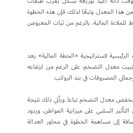
ي الوقت ذاته أُعيد توزيعه بشكل يقرب طبقات
 هذا المعدل. وتبعًا لذلك، فإن هذه الخطوة
لملاءة المالية، بالرغم من ثبات المعروض
الأهداف الرئيسية لاستراتيجية «الخطة المالية» يعد
تثبيت معدل التضخم، على الرغم من ارتفاعه
إجمالي المصروفات في بند الرواتب.
ه ينخفض معدل التضخم تباعا. ويأتي ذلك نتيجة
تأثير السلبي على ميزانية المواطن، وردود
داف المرجوة من الخطة، إضافة إلى مساهمة الخطوة في محاور العدالة