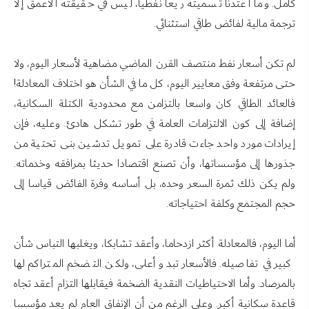
كامل. وما اعتدنا تسميته ريعا نفطيا، ليس في حقيقته الأعمق إلا
ترجمة مالية لفائض طاقي استثنائي.
لم تكن أسعار نفط منتصف القرن الماضي مضاهية لأسعار اليوم، ولا
حتى مرتفعة وفق معايير اليوم، كل ما في الشأن هو اختلاف المعادلة!
فالعائد الطاقي كان واسعا بالتزامن مع محدودية الكتلة السكانية،
إضافة إلى كون الالتزامات العامة في طور تشكل هادئ. وعليه، فإن
إيرادات مورد واحد جاءت قادرة على تمويل تدشين بنى تحتية من
جذورها إلى مؤسساتها، وأن تصنع اقتصادا حديثا بمرافقه وخدماته.
ولم يكن ذلك ثمرة السعر وحده، بل أساسه وفرة الفائض قياسا إلى
حجم المجتمع وكلفة احتياجاته.
أما اليوم، فالمعادلة أكثر ازدحاما، وأعقد تشابكا، ويغلبها التباس شأن
كبير في تفاصيله. فالأسعار تبدو أعلى، ولكن التضخم المتراكم لها
بالمرصاد. وأما الاحتياطيات النقدية الضخمة فيقابلها التزام أعقد تجاه
قاعدة سكانية أكبر. وعلى الرغم من أن الإنفاق العام لم يعد مؤسسا