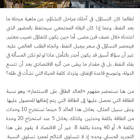
لطالما كان التساؤل، في أحلك مراحل التشاؤم، عن ماهية مرحلة ما
بعد النفط، وعما إذا كان الرفاه المجتمعي سيحتفظ بالحضور الذي
اعتدناه خلال نصف قرن مضى. أما حين يكون للتفاؤل نصيب معتبر،
فينحصر التساؤل في سعر برميل النفط، واتجاه الطلب العالمي عليه.
غير أن سؤالا أسبق قد يكون أجدر بالتأمل: ماذا لو لم تكن المسألة في
بقاء النفط، بل في مقدار ما يبقى من أثره الاقتصادي بعد أن تتسع
الدولة، وتتوسع قاعدة الإنفاق، وتزداد كلفة الحياة التي نشأت في ظله؟
من هنا نستحضر مفهوم «العائد الطاقي على الاستثمار»؛ وهو نسبة
الطاقة التي نحصل عليها إلى الطاقة التي يتم إنفاقها للحصول عليها.
وعلى سبيل المثال، يعادل هذا العائد 5 حينما نستخرج 10 وحدات
من الطاقة بكلفة وحدتين. وكذلك يعادل 5 عند استخراج 20 وحدة
بكلفة 4، أو 40 وحدة بكلفة 8. غير أن الاقتصاد لا يقوم على هذا
التجريد الحسابي وحده؛ إذ لا تتساوى النتائج لمجرد تساوي النسبة.