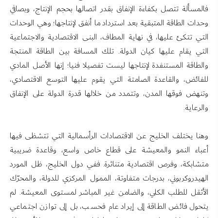
فالمسألة تتصل بكفاءة الإنفاق بقدر اتصالها بحجم الإنتاج، وبصافي
وحدات الطاقة المتبقية بعد استرداد ما أنفق لإنتاجها؛ وهي الوحدات
التي تتكئ عليها، في نهاية المطاف، البنى الاقتصادية والاجتماعية
التي يقام عليها كيان الدولة. تلك المسافة بين الطاقة المنتجة
والطاقة المستنفدة لإنتاجها ليست تفصيلا فنيا؛ إنها الأصل المادي
للفائض، والقاعدة الصامتة التي يقوم عليها التوسع الاقتصادي،
وتنهض فوقها المدن، وتتمدد من خلالها قدرة الدولة على الإنفاق
والرعاية.
وهنا يختلف الخليج عن الاقتصادات الرأسمالية التي تتشظى فيها
أعباء النمو والمعيشة على قطاع خاص واسع، وقاعدة ضريبية
متشابكة، وفرص اقتصادية متناثرة. ففي دول الخليج، ظل المورد
الهيدروكربوني، بدرجات متفاوتة، الممول المركزي للدولة، والمحرّك
الأثقل للطلب الكلي، والضامن غير المباشر لمستوى المعيشة. لم
يتحول فائض الطاقة إلى إيراد عام فحسب، بل إلى توازن اجتماعي