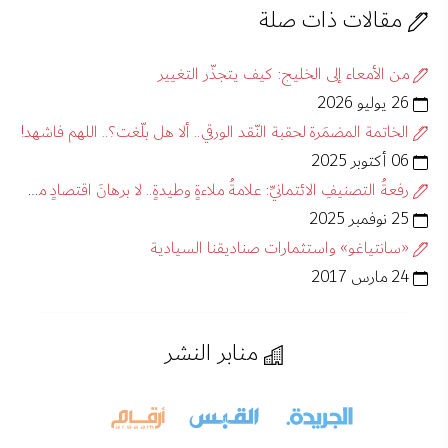
مقالات ذات صلة
من الأمعاء إلى الخليج: كيف يتجذّر التغيير
26 يوليو 2026
الخاتمة المضمَرة لحقبة النّقد الورقي.. ألا هل بلّغت؟.. اللهم فاشهد!
06 أكتوبر 2025
رفعةُ التصنيفِ الائتمانيِّ: علامةُ ملاءةٍ وطيدةٍ.. لا برهانَ اقتصادٍ مستدامٍ
25 نوفمبر 2025
«سانتياغو» واستثمارات صناديقنا السيادية
24 مارس 2017
منابر النشر