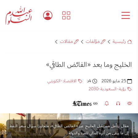
رئيسية
مؤلفات
مقالات
الخليج وما بعد «الفائض الطاقي»
25 مايو 2026
4د
الاقتصاد-الكويتي
رؤية-السعودية-2030
مقال يتأمل مستقبل الخليج عبر «الفائض الطاقي»، متجاوزا سؤال سعر النفط
إلى ما يبقى من أثره المالي للفرد والدولة.