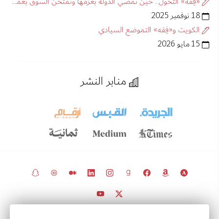
«فِقهُ» التحوّل.. حين تمضي الدولةُ بعزمها وتُمتحَن السوقُ بعمقها
18 نوفمبر 2025
الكويت و«فِقه» التموضع السيادي
15 مايو 2026
منابر النشر