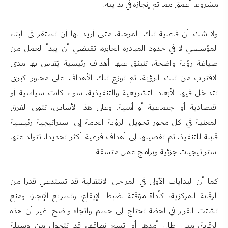
مشروعا أعمق مما تم إنجازه في بدايته.
ولا شك أن فاعلية تلك المرحلة، متى أريد لها أن تستقر في البناء
المؤسسي لا في حدود المبادرة العابرة، تقتضي أن يبدأ العمل من
صياغة رؤية واضحة، تنبثق عنها أهداف رئيسية يُقاس بها مدى
الاقتراب من تلك الرؤية، ثم توزع تلك الأهداف على محاور كبرى
تتداخل فيها الأبعاد التشريعية والتنفيذية، سواء كانت سياسية أو
اقتصادية أو اجتماعية أو أمنية. وعلى هذا الأساس، تتولى الفرق
المعنية في كل محور تحويل الرؤية العامة إلى استراتيجية رئيسية
قابلة للتنفيذ، ثم تفصيلها إلى أهداف فرعية أكثر تحديدا، تتولد عنها
استراتيجيات جزئية وبرامج عمل متسقة.
كما أن البدايات الأولى في المراحل الانتقالية قد تستدعي قدرا من
الرقابة المركزية، كأداة مؤقتة لضبط الإيقاع، وتسريع الإنجاز، ومنع
تشتت القرار في لحظة تحتاج إلى حسم واتجاه واضح. غير أن هذه
الرقابة، متى طال أمدها أو اتسع نطاقها، قد تتحول من وسيلة