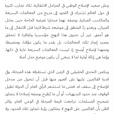
وعلى صعيد الإصلاح الوطني في المراحل الانتقالية، تكاد تجارب كثيرة
في دول العالم تشترك في اللجوء إلى مزيج من المعالجات السريعة
والمكاسب المبكرة، بوصفه نهجا مرحليا تفرضه الحاجة حين يختل
الميزان، ويغدو ردّ المنطق إلى موضعه شرطا لازما قبل الانتقال إلى ما
هو أعمق. غير أن جدوى هذا النهج، مؤسسيا وثقافيا، لا تتحقق
بمجرد إنجاز تلك المعالجات، بل بقدر ما يكون مؤقتا، ومنضبطا،
وممهدا لإصلاح أوسع؛ إذ ليست المعالجات السريعة غاية في ذاتها،
وإنما هي إزالة أولية لما لا ينبغي أن يكون موضع جدل أصلا.
ويكمن التحدي الحقيقي في الزمن الذي تستغرقه هذه المرحلة، وفي
قدرة القائمين عليها على العبور منها قبل أن تتحول من مدخل
للإصلاح إلى سقف له. فمتى ما استشعر الرأي العام أن الدولة تطيل
الوقوف عند حدود البديهيات، أو أن ما يُطرح بوصفه إصلاحا لا يتجاوز
تصحيح المسلمات، تراجعت قيمة المرحلة في الوعي العام، وكثر
الظن بأن القائمين على النهج لا يملكون رؤية تتجاوز تلك الحدود، ولا