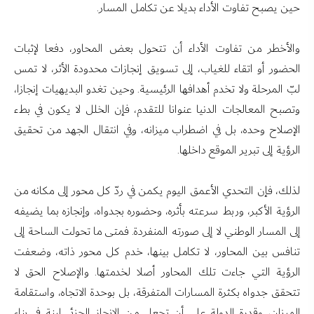
حين يصبح تفاوت الأداء بديلا عن تكامل المسار.
والأخطر من تفاوت الأداء أن تتحول بعض المحاور، دفعا لإثبات
الحضور أو اتقاء للغياب، إلى تسويق إنجازات محدودة الأثر، لا تمس
لبّ المرحلة ولا تخدم أهدافها الرئيسية. وحين تغدو البديهيات إنجازا،
وتصبح المعالجات الدنيا عنوانا للتقدم، فإن الخلل لا يكون في بطء
الإصلاح وحده، بل في اضطراب ميزانه، وفي انتقال الجهد من تحقيق
الرؤية إلى تبرير الموقع داخلها.
لذلك، فإن التحدي الأعمق اليوم يكمن في ردّ كل محور إلى مكانه من
الرؤية الأكبر، وربط سرعته بأثره، وحضوره بجدواه، وإنجازه بما يضيفه
إلى المسار الوطني لا إلى صورته المنفردة. فمتى ما تحولت الساحة إلى
تنافس بين المحاور، لا تكامل بينها، خدم كل محور ذاته، وضعفت
الرؤية التي جاءت تلك المحاور أصلا لخدمتها. والإصلاح الحق لا
تتحقق جدواه بكثرة المسارات المتفرقة، بل بوحدة الاتجاه، واستقامة
الميزان، وقدرة الدولة على أن تجعل من الإنجاز الجزئي لبنة في بناء