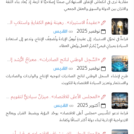
مقاربةٌ ترى في انكماش الإنفاق الاستهلاكي صمتًا إصلاحيًّا لا أزمة، إذ يُعاد بناء الثقة
والاتزان بين الدولة والسوق والعقل الجمعي.
«عقيدةُ الاستيراد».. رهينة وَهمِ الكفايةِ واستلابِ السيادة
نوفمبر 2025
قراءةٌ في تحوّلِ الاستيراد إلى عقيدةٍ تُوهِنُ الإرادةَ وتُضعِفُ الإنتاج، وتدعو إلى استعادةِ
السيادةِ بميزانٍ قيميٍّ يُكرمُ العملَ ويُعلي العطاء.
«السِّجِل الوطني لناتج الصادرات».. معراجُ الرُّشد إلى استثمارٍ منتجٍ ومستدام
نوفمبر 2025
طرح لإنشاء السجل الوطني لناتج الصادرات لتوجيه الإنتاج والواردات والصادرات
والاستثمار وتعزيز السيادة الاقتصادية للكويت.
«المجلس الأعلى للاقتصاد».. ميزانٌ سياديٌّ لتقويم المسير
أكتوبر 2025
قراءة تدعو لتأسيس «مجلس أعلى للاقتصاد» يوحّد الرؤية، ويضبط القرار، ويعالج
الازدواجية الإدارية لبناء دولة أكثر اتساقًا وكفاءة.
«الجهاز الوطني للاستشراف الاقتصادي».. قبل أن يستحكم الغياب