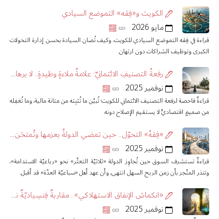
الكويت و«فِقه» التموضع السيادي
مايو 2026
قراءة في فِقه التموضع السيادي للكويت، وكيف تُصان السيادة بحسن إدارة التحولات
الكبرى وتوظيف الشراكات دون ارتهان.
رفعةُ التصنيفِ الائتمانيِّ: علامةُ ملاءةٍ وطيدةٍ.. لا برهانَ اقتصادٍ مستدامٍ
نوفمبر 2025
قراءةٌ فاحصة لرفعة التصنيف الائتماني للكويت؛ تُبيّن ما تُثبِته من متانة مالية، وما تُغفِله
من صميمٍ اقتصاديٍّ لا يستقيم الإصلاح دونه.
«فِقهُ» التحوّل.. حين تمضي الدولةُ بعزمها وتُمتحَن السوقُ بعمقها
نوفمبر 2025
قراءةٌ تستشرف السوق حين تُجاوِز الدولة «ثلاثيّة التعثّر» نحو «رباعيّة الاستدامة»،
وتنذر المتّجر بأن زمن الربح السهل انتهى، وأن عهد أهل «سباعيّة العدّة» قد أقبل.
«انكماش الإنفاق الاستهلاكي».. مقاربةٌ فِنسِياديّةٌ نحو إنصاف العِلّة وفهم المقصد
نوفمبر 2025