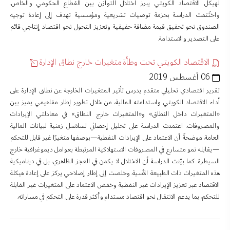
لهيكل الاقتصاد الكويتي يبرز اختلال التوازن بين القطاع الحكومي والخاص.
واختُتمت الدراسة بحزمة توصيات تشريعية ومؤسسية تهدف إلى إعادة توجيه
الصندوق نحو تحقيق قيمة مضافة حقيقية وتعزيز التحول نحو اقتصاد إنتاجي قائم
على التصدير والاستدامة.
الاقتصاد الكويتي تحت وطأة متغيرات خارج نطاق الإدارة
06 أغسطس 2019
تقرير اقتصادي تحليلي متقدم يدرس تأثير المتغيرات الخارجة عن نطاق الإدارة على
أداء الاقتصاد الكويتي واستدامته المالية، من خلال تطوير إطار مفاهيمي يميز بين
«المتغيرات داخل النطاق» و«المتغيرات خارج النطاق» في معادلتي الإيرادات
والمصروفات. اعتمدت الدراسة على تحليل إحصائي لسلاسل زمنية لبيانات المالية
العامة، موضحةً أن الاعتماد على الإيرادات النفطية—بوصفها متغيرًا غير قابل للتحكم
—يقابله نمو متسارع في المصروفات الاستهلاكية المرتبطة بعوامل ديموغرافية خارج
السيطرة. كما بيّنت الدراسة أن الاختلال لا يكمن في العجز الظاهري، بل في ديناميكية
هذه المتغيرات ذات الطبيعة الأسية. وخلصت إلى إطار إصلاحي يركز على إعادة هيكلة
الاقتصاد عبر تعزيز الإيرادات غير النفطية وخفض الاعتماد على المتغيرات غير القابلة
للتحكم، بما يدعم الانتقال نحو اقتصاد مستدام وأكثر قدرة على التحكم في مساراته.