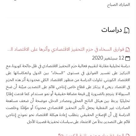
المبارك الصباح.
دراسات
فوارق السخاء في حزم التحفيز الاقتصادي وأثرها على الاقتصاد الكويتي
12 سبتمبر 2020
دراسة تحليلية مقارنة لتقييم فعالية حزم التحفيز الاقتصادي في ظل جائحة كورونا، مع
التركيز على تفسير الفوارق في مستوى "السخاء" بين الدول وانعكاساتها على
الاقتصاد الكويتي. تناولت الدراسة من منظور الاقتصاد الكلي محدودية أثر هذه الحزم
في اقتصاد ريعي لا يرتكز على قطاع خاص إنتاجي قائم على التصدير، مبيّنة أن ضخ
السيولة لا يترجم بالضرورة إلى قيمة مضافة حقيقية أو نمو مستدام. كما قدمت إطارًا
تحليليًا يربط بين هيكل الناتج المحلي ومصادر الدخل، موضحة أن ضعف مساهمة
الصادرات غير النفطية يجعل تأثير التحفيز الاقتصادي محدودًا أو مؤقتًا. وخلصت
الدراسة إلى أن الإصلاح الحقيقي يتطلب إعادة هيكلة الاقتصاد نحو نموذج إنتاجي
قائم على التصدير، بدلاً من الاعتماد على سياسات تحفيزية قصيرة الأجل.
الحقيقة وراء عجز ميزانية الكويت