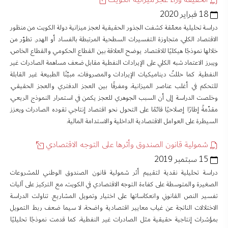
18 فبراير 2020
دراسة تحليلية معمّقة كشفت الجذور الحقيقية لعجز ميزانية دولة الكويت من منظور
الاقتصاد الكلي، متجاوزة التفسيرات السطحية المرتبطة بالفساد أو الهدر. تطوّر من
خلالها نموذجًا هيكليًا للاقتصاد يوضح العلاقة بين القطاع الحكومي والقطاع الخاص،
ويبرز الاعتماد شبه الكلي على الإيرادات النفطية مقابل ضعف مساهمة الصادرات غير
النفطية. كما حللتُ ديناميكيات الإيرادات والمصروفات، مبيّنًا الطبيعة غير القابلة
للتحكم في أغلب عناصر الميزانية، ومفرقًا بين العجز الدفتري والعجز الحقيقي.
وخلصت الدراسة إلى أن السبب الجوهري للعجز يكمن في استمرار النموذج الريعي،
مقدّمةً إطارًا إصلاحيًا قائمًا على التحول نحو اقتصاد إنتاجي تقوده الصادرات ويعزز
السيطرة على العوامل الاقتصادية الداخلية والاستدامة المالية.
شمولية قانون الصندوق وأثرها على التوجه الاقتصادي
15 سبتمبر 2019
دراسة تحليلية نقدية لتقييم أثر شمولية قانون الصندوق الوطني للمشروعات
الصغيرة والمتوسطة على كفاءة التوجه الاقتصادي في الكويت، مع التركيز على آليات
تفسير النص القانوني وانعكاساتها على اختيار وتمويل المشاريع. تناولت الدراسة
الاختلالات الناتجة عن غياب معايير اقتصادية واضحة، لا سيما ضعف ربط التمويل
بمؤشرات إنتاجية حقيقية مثل الصادرات غير النفطية، كما قدمت نموذجًا تحليليًا